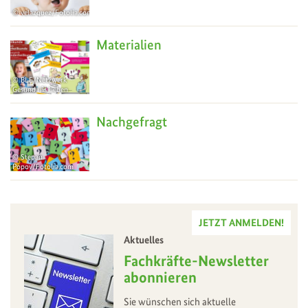
velazquez/Fotolia.com
17
Jul
Materialien
BLE/Netzwerk
Gesund ins Leben
18
Mar
Nachgefragt
Stepan
Popov/Fotolia.com
11
Nov
JETZT ANMELDEN!
Aktuelles
–
Fachkräfte-Newsletter
abonnieren
Sie wünschen sich aktuelle