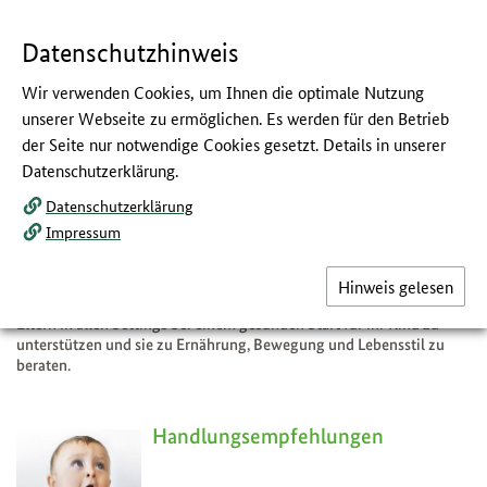
Navigation
Hauptmenü
Springe
zum
,
zum
.
direkt
Inhalt
Menü
und
Datenschutzhinweis
Service
Wir verwenden Cookies, um Ihnen die optimale Nutzung
Bestens unterstützt durchs 1.
unserer Webseite zu ermöglichen. Es werden für den Betrieb
der Seite nur notwendige Cookies gesetzt. Details in unserer
Lebensjahr
Datenschutzerklärung.
:
Ernährung und Bewegung für Säuglinge
Datenschutzerklärung
Impressum
Die ersten Lebensjahre sind ein wichtiger Grundstein für die spätere
Gesundheit. Die Angebote vom Netzwerk Gesund ins Leben richten
sich an alle, die engen Kontakt mit jungen Familien haben. Hier gibt
Hinweis gelesen
es Fachwissen, Empfehlungen, Materialien und Fortbildungen, um
Eltern in allen Settings bei einem gesunden Start für ihr Kind zu
unterstützen und sie zu Ernährung, Bewegung und Lebensstil zu
beraten.
Handlungsempfehlungen