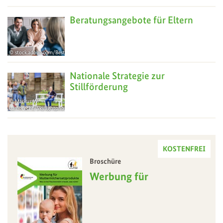
13
Feb
Beratungsangebote für Eltern
stock.adobe.com/BestForYou
30
Apr
Nationale Strategie zur
Stillförderung
Markus W.
Lambrecht/Skylightphotos.de
26
Aug
KOSTENFREI
Broschüre
–
Werbung für