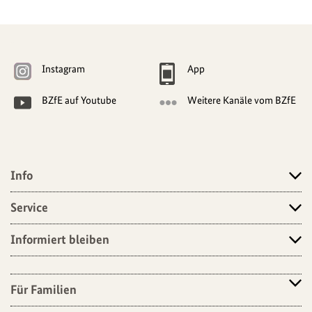
Weitere
Navigationsmöglichkeiten
Instagram
App
BZfE auf Youtube
Weitere Kanäle vom BZfE
Info
Angebote
Service
Informiert bleiben
Für Familien