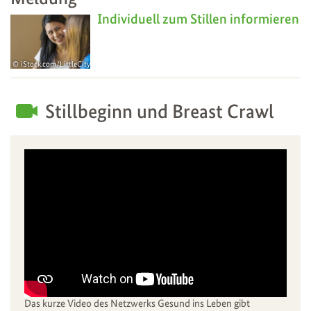
Individuell zum Stillen informieren
iStock.com/LittleCityLifestylePhotography
25
Aug
Stillbeginn und Breast Crawl
Das kurze Video des Netzwerks Gesund ins Leben gibt