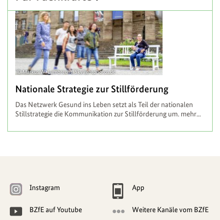
Markus W. Lambrecht/Skylightphotos.de
Nationale Strategie zur Stillförderung
Das Netzwerk Gesund ins Leben setzt als Teil der nationalen
Stillstrategie die Kommunikation zur Stillförderung um.
mehr...
Weitere
Navigationsmöglichkeiten
Instagram
App
BZfE auf Youtube
Weitere Kanäle vom BZfE