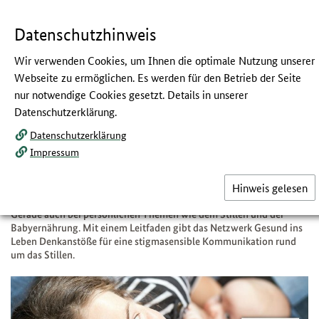
Navigation
Hauptmenü
Springe
zum
,
zum
.
direkt
Inhalt
Menü
und
Datenschutzhinweis
Service
Wir verwenden Cookies, um Ihnen die optimale Nutzung unserer
Einfühlsam übers Stillen
Webseite zu ermöglichen. Es werden für den Betrieb der Seite
nur notwendige Cookies gesetzt. Details in unserer
kommunizieren
Datenschutzerklärung.
:
Leitfaden für alle, die beraten und
Datenschutzerklärung
informieren
Impressum
Unser Wissen über Sprache und ihre Wirkung wächst stetig. Das
Hinweis gelesen
bietet in der beruflichen Praxis und im Alltag die Chance, Menschen
immer besser abzuholen und ihnen auf Augenhöhe zu begegnen.
Gerade auch bei persönlichen Themen wie dem Stillen und der
Babyernährung. Mit einem Leitfaden gibt das Netzwerk Gesund ins
Leben Denkanstöße für eine stigmasensible Kommunikation rund
um das Stillen.