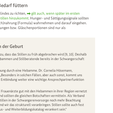
edarf füttern
indes zu richten,
gilt auch, wenn später im ersten
Stillen hinzukommt
. Hunger- und Sättigungssignale sollten
ilch)nahrung (Formula) wahrnehmen und darauf eingehen.
ungen bzw. Gläschenportionen sind nur als
h der Geburt
zu, dass das Stillen zu früh abgebrochen wird [9, 10]. Deshalb
ebammen und Stillberatende bereits in der Schwangerschaft
euung durch eine Hebamme. Dr. Cornelia Hösemann,
„Besonders in solchen Fällen, aber auch sonst, kommt uns
r Entbindung weiter eine wichtige Ansprechpartnerfunktion
d Frauenärzte gut mit den Hebammen in ihrer Region vernetzt
und sollten die gleichen Botschaften vermitteln. Als Verband
Stillen in der Schwangerenvorsorge noch mehr Beachtung
 wir das strukturell voranbringen. Stillen sollte auch fest
Aus- und Weiterbildungskatalog verankert sein.“