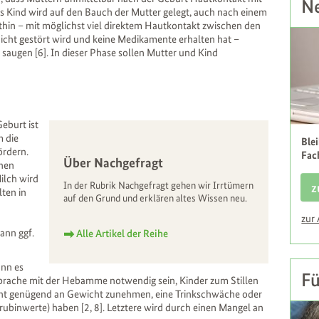
Ne
as Kind wird auf den Bauch der Mutter gelegt, auch nach einem
dorthin – mit möglichst viel direktem Hautkontakt zwischen den
icht gestört wird und keine Medikamente erhalten hat –
 saugen [6]. In dieser Phase sollen Mutter und Kind
eburt ist
m die
Ble
ördern.
Fac
Über Nachgefragt
chen
ilch wird
In der Rubrik Nachgefragt gehen wir Irrtümern
z
lten in
auf den Grund und erklären altes Wissen neu.
zur
dann ggf.
Alle Artikel der Reihe
ann es
Fü
prache mit der Hebamme notwendig sein, Kinder zum Stillen
nicht genügend an Gewicht zunehmen, eine Trinkschwäche oder
ubinwerte) haben [2, 8]. Letztere wird durch einen Mangel an