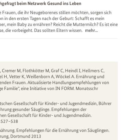
hgefragt beim Netzwerk Gesund ins Leben
e Frauen, die ihr Neugeborenes stillen möchten, sorgen sich
n in den ersten Tagen nach der Geburt: Schafft es mein
er, mein Baby zu ernähren? Reicht die Muttermilch? Es ist eine
e, die vorbeigeht. Das sollten Eltern wissen.
mehr...
, Cremer M, Flothkötter M, Graf C, Heindl I, Hellmers C,
el H, Vetter K, Weißenborn A, Wöckel A. Ernährung und
lenden Frauen. Aktualisierte Handlungsempfehlungen von
 Familie“, eine Initiative von IN FORM. Monatsschr
schen Gesellschaft für Kinder- und Jugendmedizin, Bührer
nährung gesunder Säuglinge. Empfehlungen der
en Gesellschaft für Kinder- und Jugendmedizin.
2:527–538
rnährung. Empfehlungen für die Ernährung von Säuglingen.
ährung, Dortmund 2013