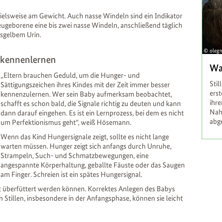
spielsweise am Gewicht. Auch nasse Windeln sind ein Indikator
eugeborene eine bis zwei nasse Windeln, anschließend täglich
ssgelbem Urin.
oleg
 kennenlernen
Wa
„Eltern brauchen Geduld, um die Hunger- und
Stil
Sättigungszeichen ihres Kindes mit der Zeit immer besser
ers
kennenzulernen. Wer sein Baby aufmerksam beobachtet,
ihr
schafft es schon bald, die Signale richtig zu deuten und kann
Nah
dann darauf eingehen. Es ist ein Lernprozess, bei dem es nicht
abg
um Perfektionismus geht“, weiß Hösemann.
Wenn das Kind Hungersignale zeigt, sollte es nicht lange
warten müssen. Hunger zeigt sich anfangs durch Unruhe,
Strampeln, Such- und Schmatzbewegungen, eine
angespannte Körperhaltung, geballte Fäuste oder das Saugen
am Finger. Schreien ist ein spätes Hungersignal.
icht überfüttert werden können. Korrektes Anlegen des Babys
 Stillen, insbesondere in der Anfangsphase, können sie leicht