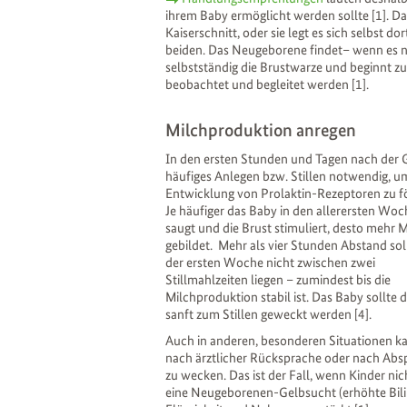
ihrem Baby ermöglicht werden sollte [1]. D
Kaiserschnitt, oder sie legt es sich selbst 
beiden. Das Neugeborene findet– wenn es n
selbstständig die Brustwarze und beginnt zu
beobachtet und begleitet werden [1].
Milchproduktion anregen
In den ersten Stunden und Tagen nach der G
häufiges Anlegen bzw. Stillen notwendig, u
Entwicklung von Prolaktin-Rezeptoren zu f
Je häufiger das Baby in den allerersten Wo
saugt und die Brust stimuliert, desto mehr M
gebildet. Mehr als vier Stunden Abstand sol
der ersten Woche nicht zwischen zwei
Stillmahlzeiten liegen – zumindest bis die
Milchproduktion stabil ist. Das Baby sollte 
sanft zum Stillen geweckt werden [4].
Auch in anderen, besonderen Situationen k
nach ärztlicher Rücksprache oder nach Abs
zu wecken. Das ist der Fall, wenn Kinder 
eine Neugeborenen-Gelbsucht (erhöhte Bilir