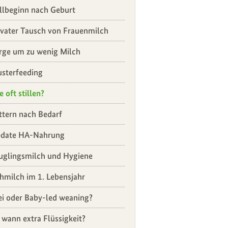
illbeginn nach Geburt
ivater Tausch von Frauenmilch
rge um zu wenig Milch
usterfeeding
e oft stillen?
ttern nach Bedarf
date HA-Nahrung
uglingsmilch und Hygiene
hmilch im 1. Lebensjahr
ei oder Baby-led weaning?
 wann extra Flüssigkeit?