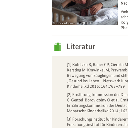
Nac
Viel
scho
Körp
stock.adobe.com/HQUALITY
Phas
09
Apr
Literatur
[1] Koletzko B, Bauer CP, Cierpka M
Kersting M, Krawinkel M, Przyremb
Bewegung von Säuglingen und stil
„Gesund ins Leben – Netzwerk Junge
Kinderheilkd 2016; 164:765–789
[2] Ernährungskommission der Deut
C, Genzel-Boroviczény O et al. Er
Ernährungskommission der Deutsch
Monatschr Kinderheilkd 2014; 16
[3] Forschungsinstitut für Kindere
Forschungsinstitut für Kinderern