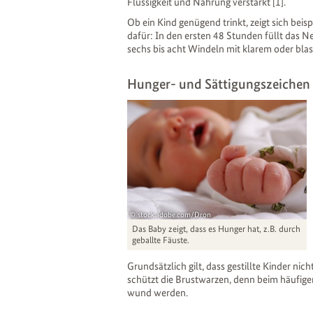
Flüssigkeit und Nahrung verstärkt [1].
Ob ein Kind genügend trinkt, zeigt sich bei
dafür: In den ersten 48 Stunden füllt das N
sechs bis acht Windeln mit klarem oder bla
Hunger- und Sättigungszeichen
stock.adobe.com/Dron
Das Baby zeigt, dass es Hunger hat, z.B. durch
geballte Fäuste.
Grundsätzlich gilt, dass gestillte Kinder n
schützt die Brustwarzen, denn beim häufigen
wund werden.