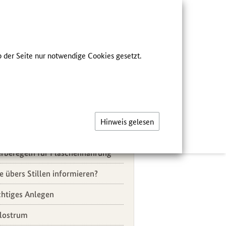
he
FÜR FACHKREISE
 der Seite nur notwendige Cookies gesetzt.
R FACHKREISE
eichsmenü
stes Lebensjahr
Hinweis gelesen
chgefragt-Beiträge
rberegeln für Flaschennahrung
e übers Stillen informieren?
chtiges Anlegen
lostrum