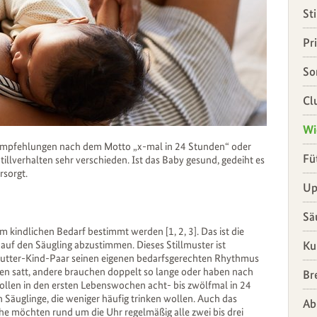
St
Pr
So
Cl
Wi
en Empfehlungen nach dem Motto „x-mal in 24 Stunden“ oder
Fü
tillverhalten sehr verschieden. Ist das Baby gesund, gedeiht es
rsorgt.
Up
Sä
m kindlichen Bedarf bestimmt werden [1, 2, 3]. Das ist die
Ku
uf den Säugling abzustimmen. Dieses Stillmuster ist
 Mutter-Kind-Paar seinen eigenen bedarfsgerechten Rhythmus
ten satt, andere brauchen doppelt so lange oder haben nach
Br
wollen in den ersten Lebenswochen acht- bis zwölfmal in 24
 Säuglinge, die weniger häufig trinken wollen. Auch das
Ab
he möchten rund um die Uhr regelmäßig alle zwei bis drei