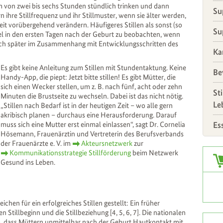
m von zwei bis sechs Stunden stündlich trinken und dann
Su
ihre Stillfrequenz und ihr Stillmuster, wenn sie älter werden,
eit vorübergehend verändern. Häufigeres Stillen als sonst (so
Su
iel in den ersten Tagen nach der Geburt zu beobachten, wenn
auch später im Zusammenhang mit Entwicklungsschritten des
Ka
Es gibt keine Anleitung zum Stillen mit Stundentaktung. Keine
Be
Handy-App, die piept: Jetzt bitte stillen! Es gibt Mütter, die
sich einen Wecker stellen, um z. B. nach fünf, acht oder zehn
St
Minuten die Brustseite zu wechseln. Dabei ist das nicht nötig.
Le
„Stillen nach Bedarf ist in der heutigen Zeit – wo alle gern
akribisch planen – durchaus eine Herausforderung. Darauf
Es
muss sich eine Mutter erst einmal einlassen“, sagt Dr. Cornelia
Hösemann, Frauenärztin und Vertreterin des Berufsverbands
der Frauenärzte e. V. im
Akteursnetzwerk
zur
Zus
Kommunikationsstrategie Stillförderung
beim Netzwerk
Gesund ins Leben.
hen für ein erfolgreiches Stillen gestellt: Ein früher
Stillbeginn und die Stillbeziehung [4, 5, 6, 7]. Die nationalen
, dass Müttern unmittelbar nach der Geburt Hautkontakt mit