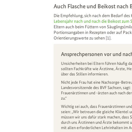
Auch Flasche und Beikost nach B
Die Empfehlung, sich nach dem Bedarf des K
Lebensjahr nach und nach die Beikost zum 
Eltern auch beim Füttern von Säuglings(m
Portionsangaben in Rezepten oder auf Pack
Orientierungswerte zu sehen [1].
Ansprechpersonen vor und nac
Unsicherheiten bei Eltern führen häufig da
sollten Fachkräfte wie Ärztinne, Ärzte, H
über das Stillen informieren.
Nicht jede Frau hat eine Nachsorge-Betr
Landesvorsitzende des BVF Sachsen, sagt: 
Frauenärztinnen und -ärzten auch nach de
zu.“
Wichtig sei auch, dass Frauenärztinnen un
seien: „Wir betreuen die gleiche Klientel 
müssen wir uns dafür stark machen, dass 
durch uns Ärztinnen und Ärzte bekommt und
mit allen erforderlichen Lehrinhalten im 