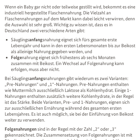
Wenn ein Baby gar nicht oder teilweise gestillt wird, bekommt es eine
industriell hergestellte Flaschennahrung. Die Vielzahl an
Flaschennahrungen auf dem Markt kann dabei leicht verwirren, denn
die Auswahl ist sehr groß. Wichtig zu wissen ist, dass es in
Deutschland zwei verschiedene Arten gibt:
Säuglings
anfang
snahrung eignet sich fürs gesamte erste
Lebensjahr und kann in den ersten Lebensmonaten bis zur Beikost
als alleinige Nahrung gegeben werden, und
Folge
nahrung eignet sich frühestens ab sechs Monaten
zusammen mit Beikost. Ein Wechsel auf Folgenahrung kann
erfolgen, muss aber nicht.
Bei Säuglings
anfangs
nahrungen gibt wiederum es zwei Varianten:
„Pre-Nahrungen“ und „1“-Nahrungen. Pre-Nahrungen enthalten
wie Muttermilch ausschließlich Laktose als Kohlenhydrat. Einige 1-
Nahrungen enthalten zusätzlich weitere Kohlenhydrate, in der Regel
ist das Stärke. Beide Varianten, Pre- und 1-Nahrungen, eignen sich
zur ausschließlichen Ernährung während des gesamten ersten
Lebensjahres. Es ist auch möglich, sie bei der Einführung von Beikost
weiter zu verwenden.
Folgenahrungen
sind in der Regel mit der Zahl „2“ oder „3“
gekennzeichnet. Die Zusammensetzung von Folgenahrungen ist mit