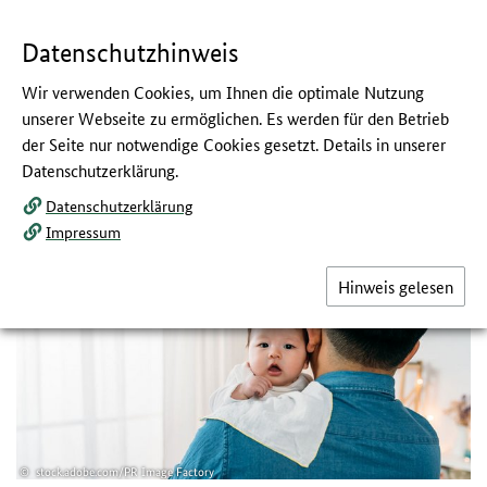
Navigation
Hauptmenü
Springe
zum
,
zum
.
direkt
Inhalt
Menü
und
Datenschutzhinweis
Service
Wir verwenden Cookies, um Ihnen die optimale Nutzung
Was gehört ins Fläschchen?
unserer Webseite zu ermöglichen. Es werden für den Betrieb
der Seite nur notwendige Cookies gesetzt. Details in unserer
:
Einkaufshilfe für Flaschennahrung
Datenschutzerklärung.
Datenschutzerklärung
Wenn dein kleines Baby hungrig ist und nicht gestillt wird,
bekommt es Pre- oder 1-Nahrung. Doch was steckt in
Impressum
Flaschenmilch für Babys und worauf sollten Eltern achten?
Hinweis gelesen
stock.adobe.com/PR Image Factory