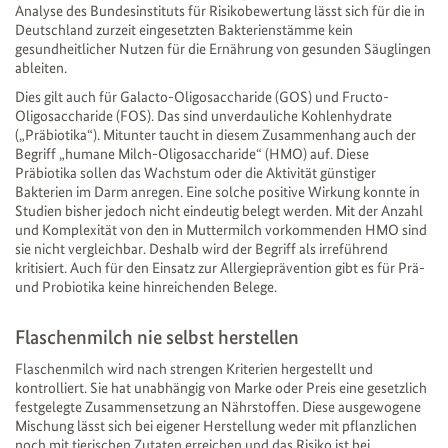
Analyse des Bundesinstituts für Risikobewertung lässt sich für die in
Deutschland zurzeit eingesetzten Bakterienstämme kein
gesundheitlicher Nutzen für die Ernährung von gesunden Säuglingen
ableiten.
Dies gilt auch für Galacto-Oligosaccharide (GOS) und Fructo-
Oligosaccharide (FOS). Das sind unverdauliche Kohlenhydrate
(„Präbiotika“). Mitunter taucht in diesem Zusammenhang auch der
Begriff „humane Milch-Oligosaccharide“ (HMO) auf. Diese
Präbiotika sollen das Wachstum oder die Aktivität günstiger
Bakterien im Darm anregen. Eine solche positive Wirkung konnte in
Studien bisher jedoch nicht eindeutig belegt werden. Mit der Anzahl
und Komplexität von den in Muttermilch vorkommenden HMO sind
sie nicht vergleichbar. Deshalb wird der Begriff als irreführend
kritisiert. Auch für den Einsatz zur Allergieprävention gibt es für Prä-
und Probiotika keine hinreichenden Belege.
Flaschenmilch nie selbst herstellen
Flaschenmilch wird nach strengen Kriterien hergestellt und
kontrolliert. Sie hat unabhängig von Marke oder Preis eine gesetzlich
festgelegte Zusammensetzung an Nährstoffen. Diese ausgewogene
Mischung lässt sich bei eigener Herstellung weder mit pflanzlichen
noch mit tierischen Zutaten erreichen und das Risiko ist bei