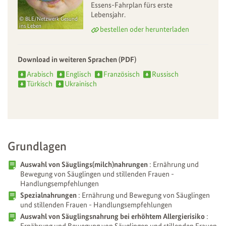
Essens-Fahrplan fürs erste
Lebensjahr.
BLE/Netzwerk Gesund
ins Leben
bestellen oder herunterladen
Download in weiteren Sprachen (PDF)
Arabisch
Englisch
Französisch
Russisch
Türkisch
Ukrainisch
Grundlagen
Auswahl von Säuglings(milch)nahrungen
: Ernährung und
Bewegung von Säuglingen und stillenden Frauen -
Handlungsempfehlungen
Spezialnahrungen
: Ernährung und Bewegung von Säuglingen
und stillenden Frauen - Handlungsempfehlungen
Auswahl von Säuglingsnahrung bei erhöhtem Allergierisiko
:
Ernährung und Bewegung von Säuglingen und stillenden Frauen