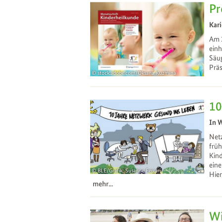
Pr
Kari
Am 
einh
Säug
Präs
stock.adobe.com/Oksana Kuzmina
17
Apr
10
In 
Netz
frü
Kind
eine
BLE/Grafik: Susanne Ferrari
Hier
09
Dec
mehr...
Wi