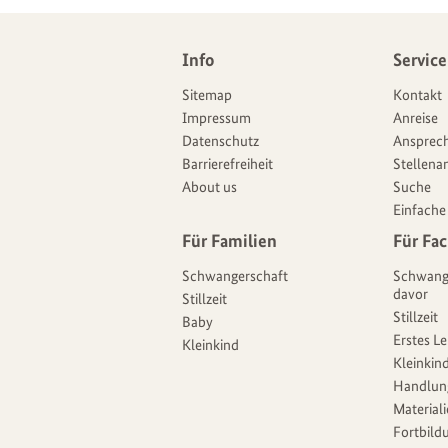
Weitere
Info
Service
Navigationsmöglichkeiten
Angebote
Sitemap
Kontakt
Impressum
Anreise
Datenschutz
Ansprech
Barrierefreiheit
Stellena
About us
Suche
Einfache
Für Familien
Für Fac
Schwangerschaft
Schwang
davor
Stillzeit
Stillzeit
Baby
Erstes L
Kleinkind
Kleinkind
Handlun
Material
Fortbild