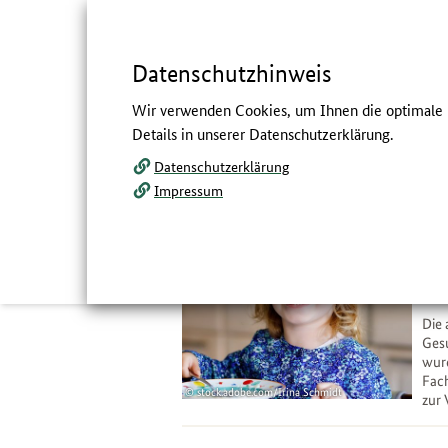
Springe
zum
,
zum
.
direkt
Inhalt
Menü
Datenschutzhinweis
Navigation
Hauptmenü
Servicemenü
Volltextsuche
Wir verwenden Cookies, um Ihnen die optimale N
und
Details in unserer Datenschutzerklärung.
Service
Datenschutzerklärung
Dokumentation
Impressum
Pr
Upd
Die
Gesu
wurd
Fach
stock.adobe.com/Irina Schmidt
zur 
29
Jun