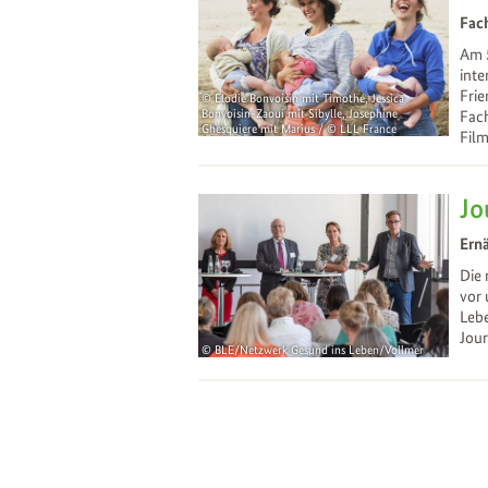
Fach
Am 5
int
Frie
Elodie Bonvoisin mit Timothé, Jessica
Bonvoisin-Zaoui mit Sibylle, Josephine
Fach
Ghesquiere mit Marius / © LLL France
Film
19
Jul
Jo
Ernä
Die
vor 
Leb
Jour
BLE/Netzwerk Gesund ins Leben/Vollmer
04
Oct