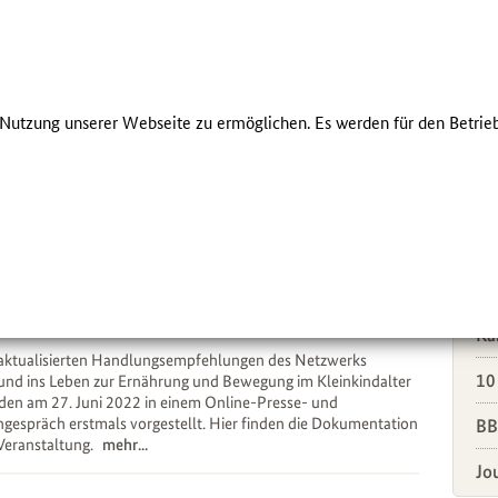
Presse
Newsletter
About us
Kontakt
Einfache Sprac
ÜBER UNS
FÜR FAMILIEN
utzung unserer Webseite zu ermöglichen. Es werden für den Betrieb
ÜB
Ber
Do
esse- und Fachgespräch
Em
ate Ernährung und Bewegung im Kleinkindalter
Ka
 aktualisierten Handlungsempfehlungen des Netzwerks
10
nd ins Leben zur Ernährung und Bewegung im Kleinkindalter
en am 27. Juni 2022 in einem Online-Presse- und
gespräch erstmals vorgestellt. Hier finden die Dokumentation
BB
Veranstaltung.
mehr...
Jo