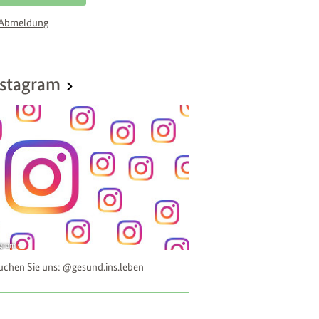
 Abmeldung
stagram
agram
uchen Sie uns: @gesund.ins.leben