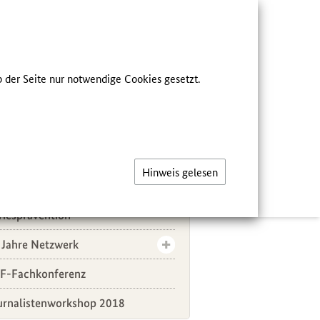
he
FÜR FACHKREISE
 der Seite nur notwendige Cookies gesetzt.
ER UNS
eichsmenü
kumentation
Hinweis gelesen
pfehlungen Kleinkinder 2022
riesprävention
 Jahre Netzwerk
F-Fachkonferenz
urnalistenworkshop 2018