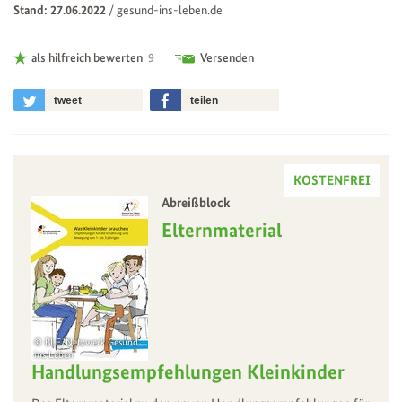
Stand: 27.06.2022
/
gesund-ins-leben.de
als hilfreich bewerten
9
Versenden
tweet
teilen
KOSTENFREI
Abreißblock
–
Elternmaterial
BLE/Netzwerk Gesund
ins Leben
Handlungsempfehlungen Kleinkinder