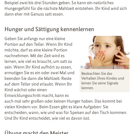
Beispiel zwei bis drei Stunden geben. So kann ein natürliches
Hungergefühl für die nächste Mahlzeit entstehen. Ihr Kind wird sich
dann eher mit Genuss satt essen.
Hunger und Sättigung kennenlernen
Geben Sie anfangs nur eine kleine
Portion auf den Teller. Wenn Ihr Kind
möchte, darf es eine kleine Portion
nachnehmen. Mit der Zeit wird es
lernen, wie viel es braucht, um satt zu
sein. Wenn Ihr Kind aufhört zu essen,
Anke Thomass/Fotolia.com
ermutigen Sie es ein oder zwei Mal und
Beobachten Sie das
beenden Sie dann die Mahlzeit. Reste
Verhalten Ihres Kindes und
lernen Sie seine Signale
auf dem Teller sind erlaubt. Wenn Ihr
kennen.
Kind wächst oder einen
Entwicklungsschritt macht, kann es
auch mal sehr großen oder keinen Hunger haben. Das kommt bei
vielen Kindern vor. Beim Essen gibt es klare Aufgaben: Sie
entscheiden, wann, wie und was für Speisen auf den Tisch kommen.
Und Ihr Kind entscheidet, wie viel es davon isst.
Übung macht den Meister