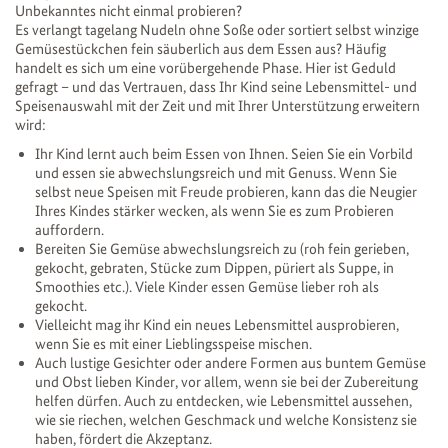
Unbekanntes nicht einmal probieren?
Es verlangt tagelang Nudeln ohne Soße oder sortiert selbst winzige
Gemüsestückchen fein säuberlich aus dem Essen aus? Häufig
handelt es sich um eine vorübergehende Phase. Hier ist Geduld
gefragt – und das Vertrauen, dass Ihr Kind seine Lebensmittel- und
Speisenauswahl mit der Zeit und mit Ihrer Unterstützung erweitern
wird:
Ihr Kind lernt auch beim Essen von Ihnen. Seien Sie ein Vorbild
und essen sie abwechslungsreich und mit Genuss. Wenn Sie
selbst neue Speisen mit Freude probieren, kann das die Neugier
Ihres Kindes stärker wecken, als wenn Sie es zum Probieren
auffordern.
Bereiten Sie Gemüse abwechslungsreich zu (roh fein gerieben,
gekocht, gebraten, Stücke zum Dippen, püriert als Suppe, in
Smoothies etc.). Viele Kinder essen Gemüse lieber roh als
gekocht.
Vielleicht mag ihr Kind ein neues Lebensmittel ausprobieren,
wenn Sie es mit einer Lieblingsspeise mischen.
Auch lustige Gesichter oder andere Formen aus buntem Gemüse
und Obst lieben Kinder, vor allem, wenn sie bei der Zubereitung
helfen dürfen. Auch zu entdecken, wie Lebensmittel aussehen,
wie sie riechen, welchen Geschmack und welche Konsistenz sie
haben, fördert die Akzeptanz.