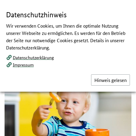
Navigation
Hauptmenü
Springe
zum
,
zum
.
direkt
Inhalt
Menü
und
Datenschutzhinweis
Service
Wir verwenden Cookies, um Ihnen die optimale Nutzung
So lernen Kleinkinder essen
unserer Webseite zu ermöglichen. Es werden für den Betrieb
der Seite nur notwendige Cookies gesetzt. Details in unserer
:
Abenteuer Esstisch
Datenschutzerklärung.
Datenschutzerklärung
Kinder lernen Essen so ähnlich wie Sprechen: durch Selbermachen,
Nachahmen und den Austausch mit Eltern und anderen Menschen.
Impressum
Nicht immer geht dabei alles glatt! Doch Dranbleiben lohnt sich.
Denn jetzt, in den ersten zwei bis drei Jahren, wird die Basis fürs
Hinweis gelesen
spätere Essverhalten gelegt.