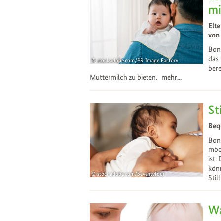
mi
Elte
von 
Bonn
das
stock.adobe.com/PR Image Factory
ber
22
May
Muttermilch zu bieten.
mehr...
St
Beq
Bon
möch
ist.
könn
stock.adobe.com/Seventyfour
Stil
20
Feb
Wa