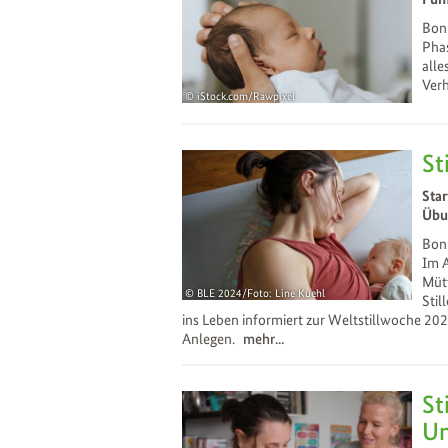
Bonn
Phas
alle
Verh
iStock.com/Rawpixel
23
Oct
St
Star
Übun
Bonn
Im A
Mütt
BLE 2024/Foto: Line Kuehl
Stil
25
Sep
ins Leben informiert zur Weltstillwoche 202
Anlegen.
mehr...
St
Un