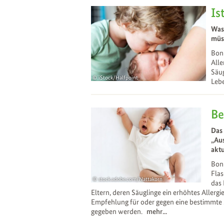
Is
Was 
müs
Bonn
Alle
Säug
iStock/Halfpoint
Lebe
24
Jul
Be
Das
„Au
aktu
Bonn
Flas
stock.adobe.com/Nattakorn
das 
18
Jul
Eltern, deren Säuglinge ein erhöhtes Allergi
Empfehlung für oder gegen eine bestimmte 
gegeben werden.
mehr...