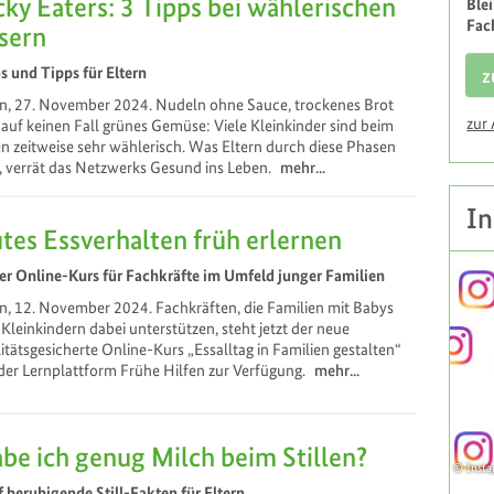
cky Eaters: 3 Tipps bei wählerischen
Ble
Fac
sern
s und Tipps für Eltern
z
n, 27. November 2024. Nudeln ohne Sauce, trockenes Brot
zur
auf keinen Fall grünes Gemüse: Viele Kleinkinder sind beim
n zeitweise sehr wählerisch. Was Eltern durch diese Phasen
t, verrät das Netzwerks Gesund ins Leben.
mehr...
In
tes Essverhalten früh erlernen
r Online-Kurs für Fachkräfte im Umfeld junger Familien
, 12. November 2024. Fachkräften, die Familien mit Babys
Kleinkindern dabei unterstützen, steht jetzt der neue
itätsgesicherte Online-Kurs „Essalltag in Familien gestalten“
der Lernplattform Frühe Hilfen zur Verfügung.
mehr...
be ich genug Milch beim Stillen?
Inst
 beruhigende Still-Fakten für Eltern