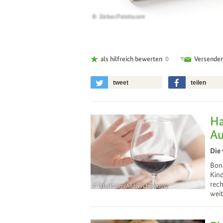
Zerbor/Fotolia.com
als hilfreich bewerten
0
Versende
tweet
teilen
Ha
Au
Die 
Bonn
Kind
rech
iStock.com/AndreyCherkasov
weit
04
Dec