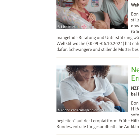
Wel
Bonn
stil
obwo
Line Kuehl
Grün
11
Sep
mangelnde Beratung und Unterstützung währ
Weltstillwoche (30.09.-06.10.2024) hat dahe
dafür, Schwangere und stillende Mütter bes
Ne
Er
NZF
bei
Bonn
Hilf
adobe.stock.com/peopleimages
sofo
22
Aug
begleiten“ auf der Lernplattform Frühe Hil
Bundeszentrale für gesundheitliche Aufklä