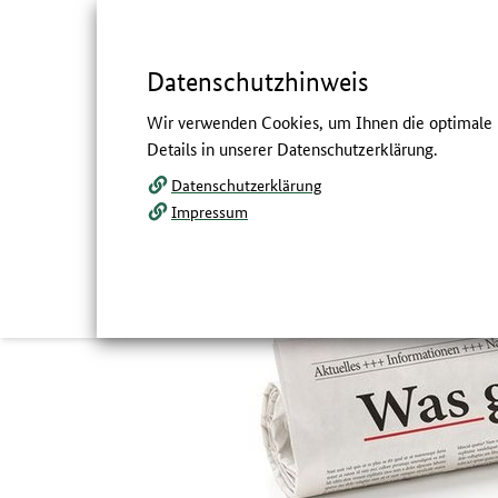
Springe
zum
,
zum
.
direkt
Inhalt
Menü
Datenschutzhinweis
Navigation
Hauptmenü
Servicemenü
Volltextsuche
Wir verwenden Cookies, um Ihnen die optimale N
und
Details in unserer Datenschutzerklärung.
Service
Datenschutzerklärung
Meldungen 2024
Impressum