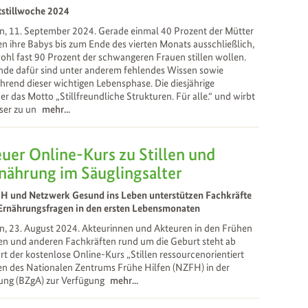
tstillwoche 2024
, 11. September 2024. Gerade einmal 40 Prozent der Mütter
len ihre Babys bis zum Ende des vierten Monats ausschließlich,
hl fast 90 Prozent der schwangeren Frauen stillen wollen.
de dafür sind unter anderem fehlendes Wissen sowie
end dieser wichtigen Lebensphase. Die diesjährige
r das Motto „Stillfreundliche Strukturen. Für alle.“ und wirbt
ser zu un
mehr...
uer Online-Kurs zu Stillen und
nährung im Säuglingsalter
H und Netzwerk Gesund ins Leben unterstützen Fachkräfte
 Ernährungsfragen in den ersten Lebensmonaten
, 23. August 2024. Akteurinnen und Akteuren in den Frühen
en und anderen Fachkräften rund um die Geburt steht ab
rt der kostenlose Online-Kurs „Stillen ressourcenorientiert
fen des Nationalen Zentrums Frühe Hilfen (NZFH) in der
rung (BZgA) zur Verfügung
mehr...