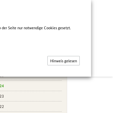
he
FÜR FACHKREISE
 der Seite nur notwendige Cookies gesetzt.
ER UNS
eichsmenü
ldungen
Hinweis gelesen
26
25
24
23
22