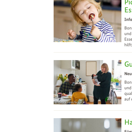
Pi
Es
Info
Bon
und 
Esse
iStock.com/romrodinka
hilf
27
Nov
Gu
Neue
Bonn
und 
qual
auf 
iStock.com/hraun
12
Nov
Ha
Fünf