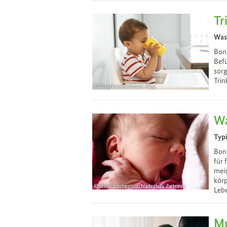
Tr
Was 
Bonn
Befü
sorg
Trin
iStock.com/Orbon Alija
03
Jul
Wa
Typ
Bonn
für 
meis
körp
stock.adobe.com/Nadezhda Zaitceva
Lebe
12
Jun
Mu