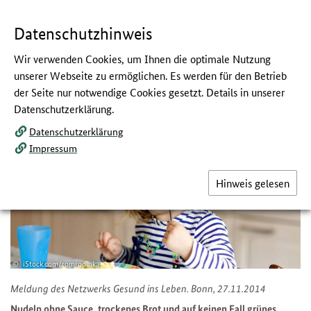
Navigation
Hauptmenü
Springe
zum
,
zum
.
direkt
Inhalt
Menü
und
Datenschutzhinweis
Service
Wir verwenden Cookies, um Ihnen die optimale Nutzung
Picky Eaters: 3 Tipps bei
unserer Webseite zu ermöglichen. Es werden für den Betrieb
der Seite nur notwendige Cookies gesetzt. Details in unserer
wählerischen Essern
Datenschutzerklärung.
:
Infos und Tipps für Eltern
Datenschutzerklärung
Impressum
Hinweis gelesen
iStock.com/romrodinka
Meldung des Netzwerks Gesund ins Leben
. Bonn, 27.11.2014
Nudeln ohne Sauce, trockenes Brot und auf keinen Fall grünes