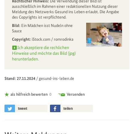
Rechtlicher Hinweis:
Die Verwendung dieser Bild ist
ausschließlich im Rahmen einer redaktionellen Nutzung dieser
Meldung des Netzwerks Gesund ins Leben erlaubt. Die Angabe
des Copyrights ist verpflichtend.
Bild:
Ein Mädchen isst Nudeln ohne
Sauce
Copyright:
iStock.com / romrodinka
iStock / romrodinka
Ich akzeptiere die rechlichen
Hinweise und möchte das Bild (jpg)
herunterladen.
Stand: 27.11.2024
/
gesund-ins-leben.de
als hilfreich bewerten
0
Versenden
tweet
teilen