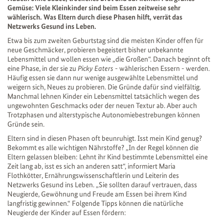
Gemüse: Viele Kleinkinder sind beim Essen zeitweise sehr
wählerisch. Was Eltern durch diese Phasen hilft, verrät das
Netzwerks Gesund ins Leben.
Etwa bis zum zweiten Geburtstag sind die meisten Kinder offen für
neue Geschmäcker, probieren begeistert bisher unbekannte
Lebensmittel und wollen essen wie „die Großen“. Danach beginnt oft
eine Phase, in der sie zu
Picky Eaters
- wählerischen Essern - werden.
Häufig essen sie dann nur wenige ausgewählte Lebensmittel und
weigern sich, Neues zu probieren. Die Gründe dafür sind vielfältig.
Manchmal lehnen Kinder ein Lebensmittel tatsächlich wegen des
ungewohnten Geschmacks oder der neuen Textur ab. Aber auch
Trotzphasen und alterstypische Autonomiebestrebungen können
Gründe sein.
Eltern sind in diesen Phasen oft beunruhigt. Isst mein Kind genug?
Bekommt es alle wichtigen Nährstoffe? „In der Regel können die
Eltern gelassen bleiben: Lehnt ihr Kind bestimmte Lebensmittel eine
Zeit lang ab, isst es sich an anderen satt“, informiert Maria
Flothkötter, Ernährungswissenschaftlerin und Leiterin des
Netzwerks Gesund ins Leben. „Sie sollten darauf vertrauen, dass
Neugierde, Gewöhnung und Freude am Essen bei ihrem Kind
langfristig gewinnen.“ Folgende Tipps können die natürliche
Neugierde der Kinder auf Essen fördern: