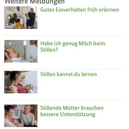
Weitere Meldungen
Gutes Essverhalten früh erlernen
iStock.com/hraun
Habe ich genug Milch beim
Stillen?
iStock.com/Rawpixel
Stillen kannst du lernen
BLE 2024/Foto: Line
Kuehl
Stillende Mütter brauchen
bessere Unterstützung
Line Kuehl