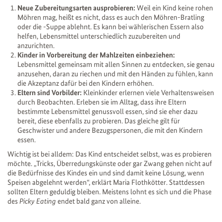
Neue Zubereitungsarten ausprobieren:
Weil ein Kind keine rohen
Möhren mag, heißt es nicht, dass es auch den Möhren-Bratling
oder die -Suppe ablehnt. Es kann bei wählerischen Essern also
helfen, Lebensmittel unterschiedlich zuzubereiten und
anzurichten.
Kinder in Vorbereitung der Mahlzeiten einbeziehen:
Lebensmittel gemeinsam mit allen Sinnen zu entdecken, sie genau
anzusehen, daran zu riechen und mit den Händen zu fühlen, kann
die Akzeptanz dafür bei den Kindern erhöhen.
Eltern sind Vorbilder:
Kleinkinder erlernen viele Verhaltensweisen
durch Beobachten. Erleben sie im Alltag, dass ihre Eltern
bestimmte Lebensmittel genussvoll essen, sind sie eher dazu
bereit, diese ebenfalls zu probieren. Das gleiche gilt für
Geschwister und andere Bezugspersonen, die mit den Kindern
essen.
Wichtig ist bei alldem: Das Kind entscheidet selbst, was es probieren
möchte. „Tricks, Überredungskünste oder gar Zwang gehen nicht auf
die Bedürfnisse des Kindes ein und sind damit keine Lösung, wenn
Speisen abgelehnt werden“, erklärt Maria Flothkötter. Stattdessen
sollten Eltern geduldig bleiben. Meistens lohnt es sich und die Phase
des
Picky Eating
endet bald ganz von alleine.