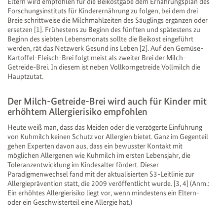
Eltern wird empfohlen für die Beikostgabe dem Ernährungsplan des
Forschungsinstituts für Kinderernährung zu folgen, bei dem drei
Breie schrittweise die Milchmahlzeiten des Säuglings ergänzen oder
ersetzen [1]. Frühestens zu Beginn des fünften und spätestens zu
Beginn des siebten Lebensmonats sollte die Beikost eingeführt
werden, rät das Netzwerk Gesund ins Leben [2]. Auf den Gemüse-
Kartoffel-Fleisch-Brei folgt meist als zweiter Brei der Milch-
Getreide-Brei. In diesem ist neben Vollkorngetreide Vollmilch die
Hauptzutat.
Der Milch-Getreide-Brei wird auch für Kinder mit
erhöhtem Allergierisiko empfohlen
Heute weiß man, dass das Meiden oder die verzögerte Einführung
von Kuhmilch keinen Schutz vor Allergien bietet. Ganz im Gegenteil
gehen Experten davon aus, dass ein bewusster Kontakt mit
möglichen Allergenen wie Kuhmilch im ersten Lebensjahr, die
Toleranzentwicklung im Kindesalter fördert. Dieser
Paradigmenwechsel fand mit der aktualisierten S3-Leitlinie zur
Allergieprävention statt, die 2009 veröffentlicht wurde. [3, 4] (Anm.:
Ein erhöhtes Allergierisiko liegt vor, wenn mindestens ein Eltern-
oder ein Geschwisterteil eine Allergie hat.)