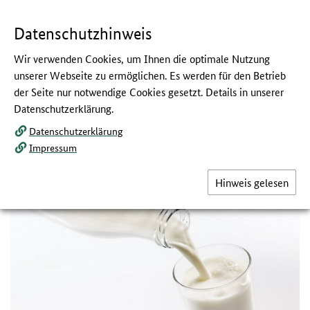
Navigation
Hauptmenü
Springe
zum
,
zum
.
direkt
Inhalt
Menü
und
Datenschutzhinweis
Service
Wir verwenden Cookies, um Ihnen die optimale Nutzung
Dürfen Säuglinge im 1.
unserer Webseite zu ermöglichen. Es werden für den Betrieb
der Seite nur notwendige Cookies gesetzt. Details in unserer
Lebensjahr Kuhmilch bekommen?
Datenschutzerklärung.
:
Nachgefragt bei Gesund ins Leben
Datenschutzerklärung
Impressum
Viele Eltern sind unsicher, ob Kuhmilch für die Beikost geeignet ist
oder im ersten Lebensjahr besser ganz darauf verzichtet wird. Darf
Kuhmilch schon im ersten Lebensjahr gegeben werden?
Hinweis gelesen