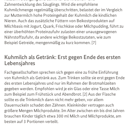
Zahnentwicklung des Säuglings. Wird die empfohlene
Kuhmilchmenge regelmäßig überschritten, belastet der im Vergleich
zur Muttermilch hohe Proteingehalt der Kuhmilch die kindlichen
Nieren. Auch das zusätzliche Füttern von Beikostprodukten auf
Milchbasis mit Jogurt, Quark, Frischkäse oder Milchpudding, führt zu
einer überhöhten Proteinzufuhr zulasten einer unausgewogenen
Nährstoffzufuhr, da andere wichtige Beikostzutaten, wie zum
Beispiel Getreide, mengenmäßig zu kurz kommen. [7]
Kuhmilch als Getränk: Erst gegen Ende des ersten
Lebensjahres
Fachgesellschaften sprechen sich gegen eine zu frühe Einführung
von Kuhmilch als Getränk aus. Zum Trinken sollte sie erst gegen Ende
des ersten Lebensjahres und nur im Rahmen der Brotmahlzeiten
gegeben werden. Empfohlen wird je ein Glas oder eine Tasse Milch
zum Beispiel zum Frühstück und Abendbrot. [2] Aus der Flasche
sollte es die Trinkmilch dann nicht mehr geben, vor allem
Dauernuckeln schadet den Zähnen. Kleinkinder vertragen auch
größere Mengen Milchprodukte. Im Alter zwischen ein bis drei Jahren
brauchen Kinder täglich etwa 300 ml Milch und Milchprodukte, am
besten auf 3 Portionen verteilt.