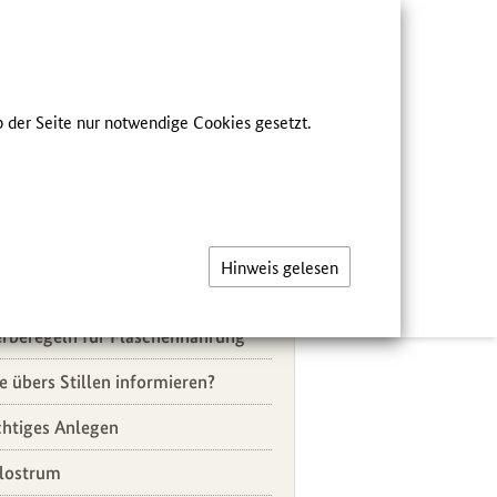
he
FÜR FACHKREISE
 der Seite nur notwendige Cookies gesetzt.
R FACHKREISE
eichsmenü
stes Lebensjahr
Hinweis gelesen
chgefragt-Beiträge
rberegeln für Flaschennahrung
e übers Stillen informieren?
chtiges Anlegen
lostrum