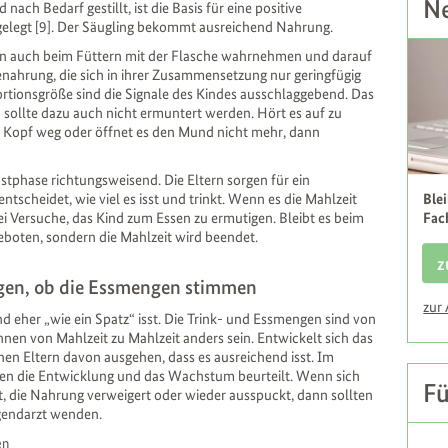
Ne
 nach Bedarf gestillt, ist die Basis für eine positive
n gelegt [9]. Der Säugling bekommt ausreichend Nahrung.
ern auch beim Füttern mit der Flasche wahrnehmen und darauf
genahrung, die sich in ihrer Zusammensetzung nur geringfügig
ortionsgröße sind die Signale des Kindes ausschlaggebend. Das
d sollte dazu auch nicht ermuntert werden. Hört es auf zu
den Kopf weg oder öffnet es den Mund nicht mehr, dann
ostphase richtungsweisend. Die Eltern sorgen für ein
cheidet, wie viel es isst und trinkt. Wenn es die Mahlzeit
Ble
ei Versuche, das Kind zum Essen zu ermutigen. Bleibt es beim
Fac
eboten, sondern die Mahlzeit wird beendet.
z
gen, ob die Essmengen stimmen
zur
nd eher „wie ein Spatz“ isst. Die Trink- und Essmengen sind von
nen von Mahlzeit zu Mahlzeit anders sein. Entwickelt sich das
nnen Eltern davon ausgehen, dass es ausreichend isst. Im
n die Entwicklung und das Wachstum beurteilt. Wenn sich
Fü
st, die Nahrung verweigert oder wieder ausspuckt, dann sollten
ugendarzt wenden.
en