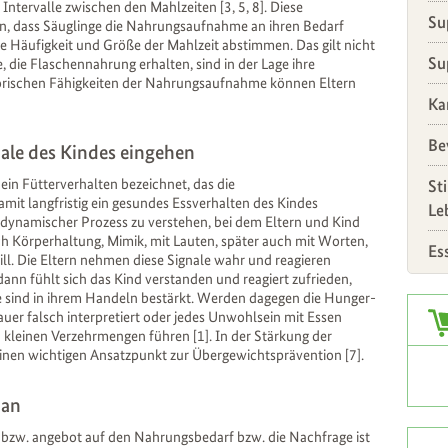
 Intervalle zwischen den Mahlzeiten [3, 5, 8]. Diese
Su
in, dass Säuglinge die Nahrungsaufnahme an ihren Bedarf
 Häufigkeit und Größe der Mahlzeit abstimmen. Das gilt nicht
Su
e, die Flaschennahrung erhalten, sind in der Lage ihre
atorischen Fähigkeiten der Nahrungsaufnahme können Eltern
Ka
Be
ale des Kindes eingehen
ein Fütterverhalten bezeichnet, das die
St
amit langfristig ein gesundes Essverhalten des Kindes
Le
er dynamischer Prozess zu verstehen, bei dem Eltern und Kind
rch Körperhaltung, Mimik, mit Lauten, später auch mit Worten,
Es
ll. Die Eltern nehmen diese Signale wahr und reagieren
dann fühlt sich das Kind verstanden und reagiert zufrieden,
e sind in ihrem Handeln bestärkt. Werden dagegen die Hunger-
Zus
auer falsch interpretiert oder jedes Unwohlsein mit Essen
 kleinen Verzehrmengen führen [1]. In der Stärkung der
einen wichtigen Ansatzpunkt zur Übergewichtsprävention [7].
 an
bzw. angebot auf den Nahrungsbedarf bzw. die Nachfrage ist