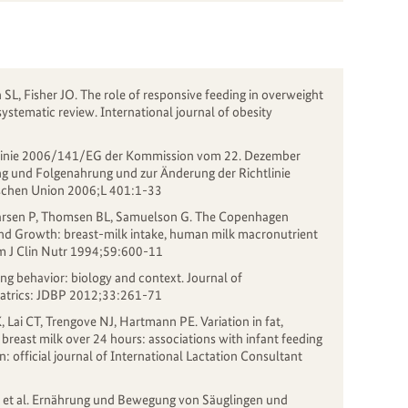
 SL, Fisher JO. The role of responsive feeding in overweight
ystematic review. International journal of obesity
tlinie 2006/141/EG der Kommission vom 22. Dezember
g und Folgenahrung und zur Änderung der Richtlinie
schen Union 2006;L 401:1-33
 Larsen P, Thomsen BL, Samuelson G. The Copenhagen
and Growth: breast-milk intake, human milk macronutrient
Am J Clin Nutr 1994;59:600-11
ng behavior: biology and context. Journal of
iatrics: JDBP 2012;33:261-71
Lai CT, Trengove NJ, Hartmann PE. Variation in fat,
 breast milk over 24 hours: associations with infant feeding
: official journal of International Lactation Consultant
 M et al. Ernährung und Bewegung von Säuglingen und