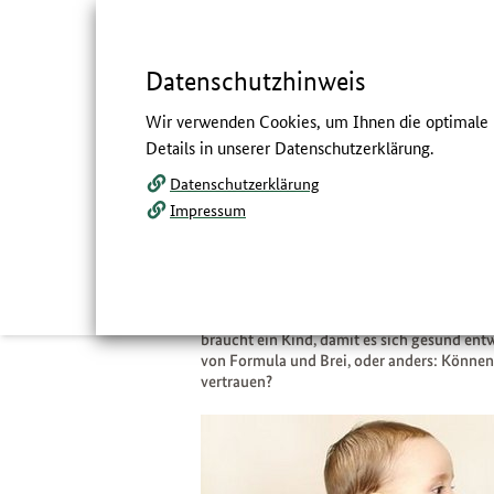
Springe
zum
,
zum
.
direkt
Inhalt
Menü
Datenschutzhinweis
Navigation
Hauptmenü
Servicemenü
Volltextsuche
Wir verwenden Cookies, um Ihnen die optimale N
und
Details in unserer Datenschutzerklärung.
Service
Datenschutzerklärung
Füttern nach Bedarf –
Impressum
Flaschenmilch?
:
Nachgefragt beim Netzwerk 
Beim Stillen heißt die Empfehlung „nach 
braucht ein Kind, damit es sich gesund ent
von Formula und Brei, oder anders: Können
vertrauen?