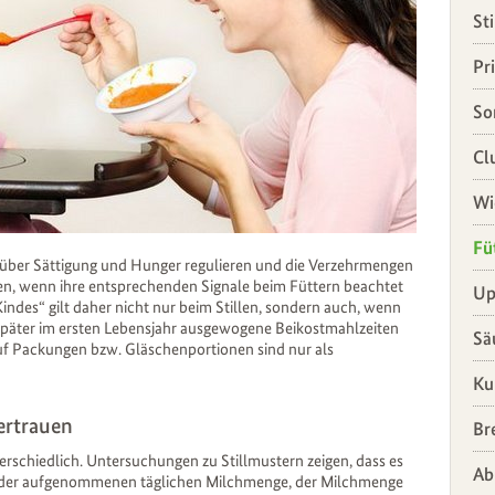
St
Pr
So
Cl
Wi
Fü
 über Sättigung und Hunger regulieren und die Verzehrmengen
en, wenn ihre entsprechenden Signale beim Füttern beachtet
Up
ndes“ gilt daher nicht nur beim Stillen, sondern auch, wenn
später im ersten Lebensjahr ausgewogene Beikostmahlzeiten
Sä
uf Packungen bzw. Gläschenportionen sind nur als
Ku
ertrauen
Br
erschiedlich. Untersuchungen zu Stillmustern zeigen, dass es
Ab
ich der aufgenommenen täglichen Milchmenge, der Milchmenge