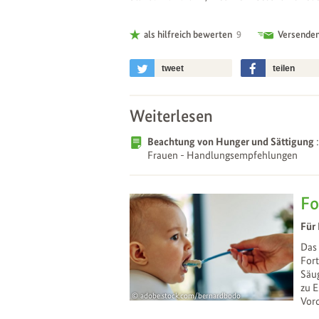
als hilfreich bewerten
9
Versende
tweet
teilen
Weiterlesen
Beachtung von Hunger und Sättigung
: Ernährung und Bewegung von Säuglingen und stillenden
Frauen - Handlungsempfehlungen
Fo
Für 
Das 
For
Säug
zu 
adobe.stock.com/bernardbodo
Vor