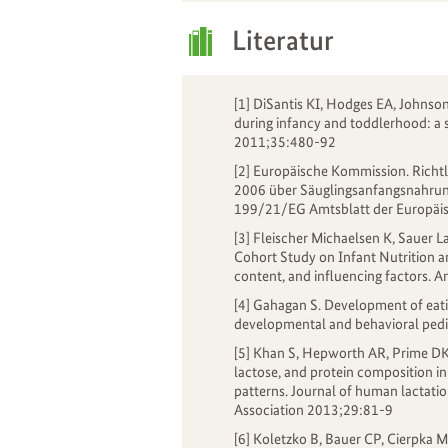
Literatur
[1] DiSantis KI, Hodges EA, Johnson
during infancy and toddlerhood: a s
2011;35:480-92
[2] Europäische Kommission. Rich
2006 über Säuglingsanfangsnahrun
199/21/EG Amtsblatt der Europäi
[3] Fleischer Michaelsen K, Sauer
Cohort Study on Infant Nutrition 
content, and influencing factors. 
[4] Gahagan S. Development of eati
developmental and behavioral ped
[5] Khan S, Hepworth AR, Prime DK, 
lactose, and protein composition in
patterns. Journal of human lactation
Association 2013;29:81-9
[6] Koletzko B, Bauer CP, Cierpka