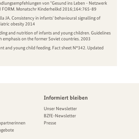
Handlungsempfehlungen von "Gesund ins Leben - Netzwerk
on IN FORM. Monatschr Kinderheilkd 2016;164:765-89
a JA. Consistency in infants' behavioural signalling of
diatric obesity 2014
ding and nutrition of infants and young children. Guidelines
 emphasis on the former Soviet countries. 2003
nt and young child feeding. Fact sheet N°342. Updated
Informiert bleiben
Unser Newsletter
BZfE-Newsletter
partnerinnen
Presse
ngebote