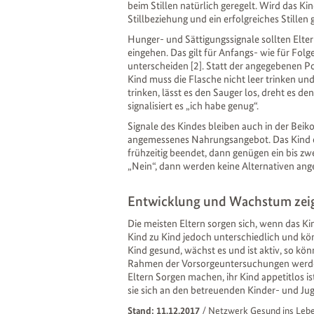
beim Stillen natürlich geregelt. Wird das Kind
Stillbeziehung und ein erfolgreiches Stille
Hunger- und Sättigungssignale sollten Elt
eingehen. Das gilt für Anfangs- wie für Fol
unterscheiden [2]. Statt der angegebenen P
Kind muss die Flasche nicht leer trinken un
trinken, lässt es den Sauger los, dreht es 
signalisiert es „ich habe genug“.
Signale des Kindes bleiben auch in der Beik
angemessenes Nahrungsangebot. Das Kind ents
frühzeitig beendet, dann genügen ein bis zw
„Nein“, dann werden keine Alternativen ang
Entwicklung und Wachstum zei
Die meisten Eltern sorgen sich, wenn das Ki
Kind zu Kind jedoch unterschiedlich und kön
Kind gesund, wächst es und ist aktiv, so kö
Rahmen der Vorsorgeuntersuchungen werde
Eltern Sorgen machen, ihr Kind appetitlos i
sie sich an den betreuenden Kinder- und J
Stand: 11.12.2017
/
Netzwerk Gesund ins Leb