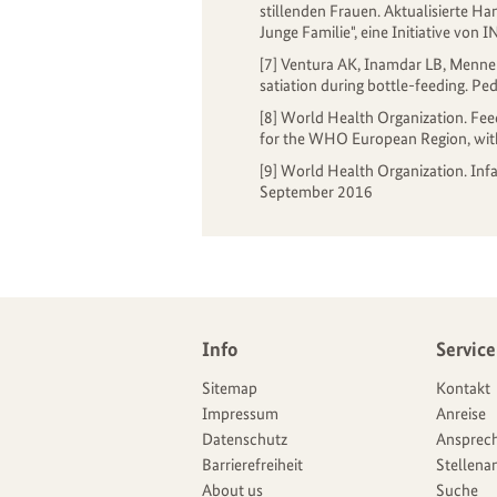
stillenden Frauen. Aktualisierte 
Junge Familie", eine Initiative v
[7] Ventura AK, Inamdar LB, Mennell
satiation during bottle-feeding. Pe
[8] World Health Organization.
Fee
for the WHO European Region, with
[9] World Health Organization.
Infa
September 2016
Weitere
Info
Service
Navigationsmöglichkeiten
Angebote
Sitemap
Kontakt
Impressum
Anreise
Datenschutz
Ansprech
Barrierefreiheit
Stellena
About us
Suche