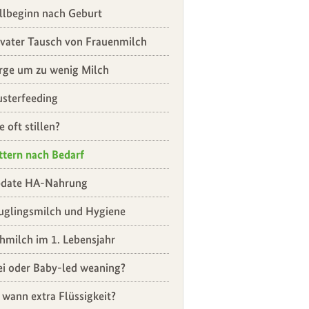
illbeginn nach Geburt
ivater Tausch von Frauenmilch
rge um zu wenig Milch
usterfeeding
e oft stillen?
ttern nach Bedarf
date HA-Nahrung
uglingsmilch und Hygiene
hmilch im 1. Lebensjahr
ei oder Baby-led weaning?
 wann extra Flüssigkeit?