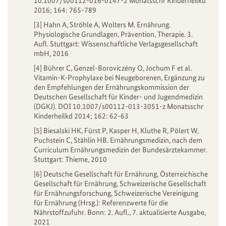
10.1007/s00112-016-0147-2 Monatsschr Kinderheilkd
2016; 164: 765-789
[3] Hahn A, Ströhle A, Wolters M. Ernährung.
Physiologische Grundlagen, Prävention, Therapie. 3.
Aufl. Stuttgart: Wissenschaftliche Verlagsgesellschaft
mbH, 2016
[4] Bührer C, Genzel-Boroviczény O, Jochum F et al.
Vitamin-K-Prophylaxe bei Neugeborenen, Ergänzung zu
den Empfehlungen der Ernährungskommission der
Deutschen Gesellschaft für Kinder- und Jugendmedizin
(DGKJ). DOI 10.1007/s00112-013-3051-z Monatsschr
Kinderheilkd 2014; 162: 62-63
[5] Biesalski HK, Fürst P, Kasper H, Kluthe R, Pölert W,
Puchstein C, Stählin HB. Ernährungsmedizin, nach dem
Curriculum Ernährungsmedizin der Bundesärztekammer.
Stuttgart: Thieme, 2010
[6] Deutsche Gesellschaft für Ernährung, Österreichische
Gesellschaft für Ernährung, Schweizerische Gesellschaft
für Ernährungsforschung, Schweizerische Vereinigung
für Ernährung (Hrsg.): Referenzwerte für die
Nährstoffzufuhr. Bonn: 2. Aufl., 7. aktualisierte Ausgabe,
2021