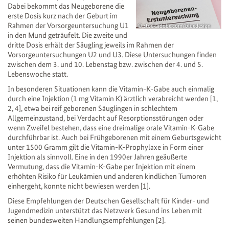
Dabei bekommt das Neugeborene die
erste Dosis kurz nach der Geburt im
Rahmen der Vorsorgeuntersuchung U1
stock.adobe.com/bluedesign
in den Mund geträufelt. Die zweite und
dritte Dosis erhält der Säugling jeweils im Rahmen der
Vorsorgeuntersuchungen U2 und U3. Diese Untersuchungen finden
zwischen dem 3. und 10. Lebenstag bzw. zwischen der 4. und 5.
Lebenswoche statt.
In besonderen Situationen kann die Vitamin-K-Gabe auch einmalig
durch eine Injektion (1 mg Vitamin K) ärztlich verabreicht werden [1,
2, 4], etwa bei reif geborenen Säuglingen in schlechtem
Allgemeinzustand, bei Verdacht auf Resorptionsstörungen oder
wenn Zweifel bestehen, dass eine dreimalige orale Vitamin-K-Gabe
durchführbar ist. Auch bei Frühgeborenen mit einem Geburtsgewicht
unter 1500 Gramm gilt die Vitamin-K-Prophylaxe in Form einer
Injektion als sinnvoll. Eine in den 1990er Jahren geäußerte
Vermutung, dass die Vitamin-K-Gabe per Injektion mit einem
erhöhten Risiko für Leukämien und anderen kindlichen Tumoren
einhergeht, konnte nicht bewiesen werden [1].
Diese Empfehlungen der Deutschen Gesellschaft für Kinder- und
Jugendmedizin unterstützt das Netzwerk Gesund ins Leben mit
seinen bundesweiten Handlungsempfehlungen [2].