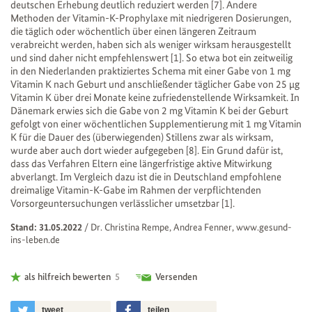
deutschen Erhebung deutlich reduziert werden [7]. Andere
Methoden der Vitamin-K-Prophylaxe mit niedrigeren Dosierungen,
die täglich oder wöchentlich über einen längeren Zeitraum
verabreicht werden, haben sich als weniger wirksam herausgestellt
und sind daher nicht empfehlenswert [1]. So etwa bot ein zeitweilig
in den Niederlanden praktiziertes Schema mit einer Gabe von 1 mg
Vitamin K nach Geburt und anschließender täglicher Gabe von 25 µg
Vitamin K über drei Monate keine zufriedenstellende Wirksamkeit. In
Dänemark erwies sich die Gabe von 2 mg Vitamin K bei der Geburt
gefolgt von einer wöchentlichen Supplementierung mit 1 mg Vitamin
K für die Dauer des (überwiegenden) Stillens zwar als wirksam,
wurde aber auch dort wieder aufgegeben [8]. Ein Grund dafür ist,
dass das Verfahren Eltern eine längerfristige aktive Mitwirkung
abverlangt. Im Vergleich dazu ist die in Deutschland empfohlene
dreimalige Vitamin-K-Gabe im Rahmen der verpflichtenden
Vorsorgeuntersuchungen verlässlicher umsetzbar [1].
Stand: 31.05.2022
/
Dr. Christina Rempe, Andrea Fenner, www.gesund-
ins-leben.de
als hilfreich bewerten
5
Versenden
tweet
teilen