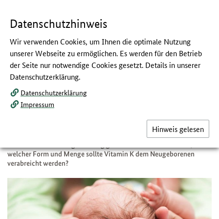
Navigation
Hauptmenü
Springe
zum
,
zum
.
direkt
Inhalt
Menü
und
Datenschutzhinweis
Service
Wir verwenden Cookies, um Ihnen die optimale Nutzung
Warum und in welcher Form
unserer Webseite zu ermöglichen. Es werden für den Betrieb
der Seite nur notwendige Cookies gesetzt. Details in unserer
brauchen Säuglinge zusätzlich
Datenschutzerklärung.
Vitamin K?
Datenschutzerklärung
:
Nachgefragt beim Netzwerk Gesund ins
Impressum
Leben
Hinweis gelesen
Jeder Säugling braucht zusätzlich Vitamin K. So kann das Risiko
einer Vitamin-K-Mangelblutung gesenkt werden. Doch wann, in
welcher Form und Menge sollte Vitamin K dem Neugeborenen
verabreicht werden?