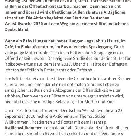
Hashtag #stillenwillkommen dazu auf, sich für selbstverständliches
Stillen in der Öffentlichkeit stark zu machen. Denn noch nicht
immer und überall wird öffentliches Stillen als etwas Alltägliches
akzeptiert. Die Aktion begleitet den Start der Deutschen
Weltstillwoche 2020 auf dem Weg hin zu einem stillfreundlicheren
Deutschland.
Wenn ein Baby Hunger hat, hat es Hunger – egal ob zu Hause, im
Café, im Einkaufszentrum, im Bus oder beim Spaziergang.
Doch
viele junge Mütter fühlen sich beim Füttern ihrer Säuglinge in der
Öffentlichkeit unwohl. Das zeigt eine Studie des Bundesinstitutes für
Risikobewertung aus dem Jahr 2017. Über die Hälfte der Befragten
lehnten das Stillen in Restaurants oder Cafés ab.
Um Mütter dabei zu unterstützen, die Grundbedürfnisse ihrer Kleinen
zu erfüllen und ihnen damit einen optimalen Start ins Leben zu
ermöglichen, sollte sich die Akzeptanz der Öffentlichkeit weiter
erhöhen. Denn wenn das Füttern von unterwegs vermieden wird,
bedeutet das eine unnötige Belastung – für Mutter und Kind.
Um das zu fördern, starten zur Deutschen Weltstillwoche am 28.
September 2020 mehrere Aktionen zum Thema „Stillen
Willkommen“. Postkarten und Poster mit dem Hashtag
#stillenwillkommen
zielen darauf ab, Deutschland stillfreundlicher
zu machen. Sie sollen Bewusstsein schaffen und das Verständnis