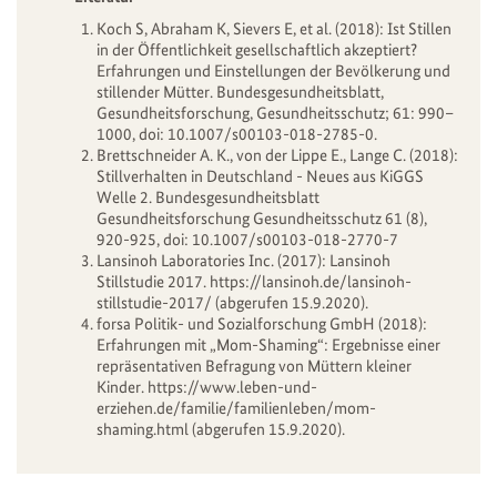
Koch S, Abraham K, Sievers E, et al. (2018): Ist Stillen
in der Öffentlichkeit gesellschaftlich akzeptiert?
Erfahrungen und Einstellungen der Bevölkerung und
stillender Mütter. Bundesgesundheitsblatt,
Gesundheitsforschung, Gesundheitsschutz; 61: 990–
1000, doi: 10.1007/s00103-018-2785-0.
Brettschneider A. K., von der Lippe E., Lange C. (2018):
Stillverhalten in Deutschland - Neues aus KiGGS
Welle 2. Bundesgesundheitsblatt
Gesundheitsforschung Gesundheitsschutz 61 (8),
920-925, doi: 10.1007/s00103-018-2770-7
Lansinoh Laboratories Inc. (2017): Lansinoh
Stillstudie 2017.
https://lansinoh.de/lansinoh-
stillstudie-2017/
(abgerufen 15.9.2020).
forsa Politik- und Sozialforschung GmbH (2018):
Erfahrungen mit „Mom-Shaming“: Ergebnisse einer
repräsentativen Befragung von Müttern kleiner
Kinder.
https://www.leben-und-
erziehen.de/familie/familienleben/mom-
shaming.html
(abgerufen 15.9.2020).