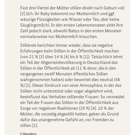
Fast drei Viertel der Mütter stillen direkt nach Geburt voll
[2] (d.h. ihr Baby bekommt nur Muttermilch und ggf.
wässrige Flüssigkeiten wie Wasser oder Tee, aber keine
Säuglingsmilch). In den ersten Lebensmonaten sinkt ihre
Zahl jedoch stark, obwohl Babys in den ersten Monaten
normalerweise nur Muttermilch brauchen.
Stillende berichten immer wieder, dass sie negative
Erfahrungen beim Stillen in der Öffentlichkeit machen
(von 21 % [3] über 14 % [4] bis 6 % [1]). Tatsächlich lehnt
ein Teil der Allgemeinbevölkerung in Deutschland das
Stillen in der Öffentlichkeit ab (11 % derer, die in den
vergangenen zwölf Monaten öffentliches Stillen
wahrgenommen haben) oder bewertet dies neutral (48
%) [1]. Dieser Eindruck von einer Atmosphäre, in der das
Stillen nicht unterstützt oder sogar abgelehnt wird,
beeinflusst das Verhalten stillender Frauen: So vermeidet
ein Teil der Frauen das Stillen in der Öffentlichkeit aus
Sorge vor negativen Reaktionen (29 %) [4]. 10 % der
Mütter, die vorzeitig abgestillt hatten, gaben als Grund
dafür das unangenehme Gefühl an, vor Fremden zu
stillen [1].
Literatur