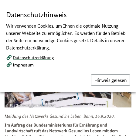
Navigation
Hauptmenü
Springe
zum
,
zum
.
direkt
Inhalt
Menü
und
Datenschutzhinweis
Service
Wir verwenden Cookies, um Ihnen die optimale Nutzung
Stillen willkommen
unserer Webseite zu ermöglichen. Es werden für den Betrieb
der Seite nur notwendige Cookies gesetzt. Details in unserer
:
Aktionen des Netzwerks Gesund ins Leben
Datenschutzerklärung.
Datenschutzerklärung
Impressum
Hinweis gelesen
BLE/Netzwerk Gesund ins Leben
Meldung des Netzwerks Gesund ins Leben. Bonn, 16.9.2020.
Im Auftrag des Bundesministeriums für Ernährung und
Landwirtschaft ruft das Netzwerk Gesund ins Leben mit dem