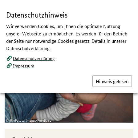
Navigation
Hauptmenü
Springe
zum
,
zum
.
direkt
Inhalt
Menü
und
Datenschutzhinweis
Service
Wir verwenden Cookies, um Ihnen die optimale Nutzung
Bewegungsausmaß
unserer Webseite zu ermöglichen. Es werden für den Betrieb
der Seite nur notwendige Cookies gesetzt. Details in unserer
:
Ernährung und Bewegung von Säuglingen
Datenschutzerklärung.
und stillenden Frauen -
Datenschutzerklärung
Handlungsempfehlungen
Impressum
Hinweis gelesen
RioPatuca Images/Fotolia.com