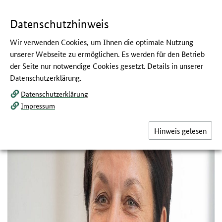
Navigation
Hauptmenü
Springe
zum
,
zum
.
direkt
Inhalt
Menü
und
Datenschutzhinweis
Service
Wir verwenden Cookies, um Ihnen die optimale Nutzung
Journalistenworkshop 26.09.2018
1 / 12
unserer Webseite zu ermöglichen. Es werden für den Betrieb
der Seite nur notwendige Cookies gesetzt. Details in unserer
Datenschutzerklärung.
Datenschutzerklärung
Impressum
Hinweis gelesen