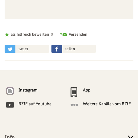
als hilfreich bewerten
0
Versenden
tweet
teilen
Weitere
Navigationsmöglichkeiten
Instagram
App
BZfE auf Youtube
Weitere Kanäle vom BZfE
Info