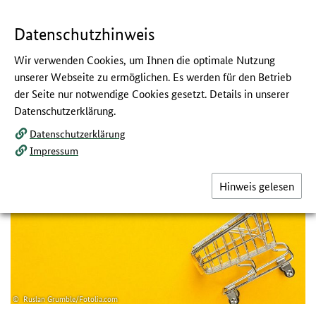
Navigation
Hauptmenü
Springe
zum
,
zum
.
direkt
Inhalt
Menü
und
Datenschutzhinweis
Service
Wir verwenden Cookies, um Ihnen die optimale Nutzung
Flaschennahrung nicht selbst
unserer Webseite zu ermöglichen. Es werden für den Betrieb
der Seite nur notwendige Cookies gesetzt. Details in unserer
herstellen
Datenschutzerklärung.
:
Ernährung und Bewegung von Säuglingen
Datenschutzerklärung
und stillenden Frauen -
Impressum
Handlungsempfehlungen
Hinweis gelesen
Ruslan Grumble/Fotolia.com