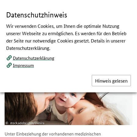
Navigation
Hauptmenü
Springe
zum
,
zum
.
direkt
Inhalt
Menü
und
Datenschutzhinweis
Service
Wir verwenden Cookies, um Ihnen die optimale Nutzung
Alle Familien erreichen und
unserer Webseite zu ermöglichen. Es werden für den Betrieb
der Seite nur notwendige Cookies gesetzt. Details in unserer
befähigen
Datenschutzerklärung.
:
Handlungsempfehlungen zur
Datenschutzerklärung
Kariesprävention
Impressum
Hinweis gelesen
stock.adobe.com/Denira
Unter Einbeziehung der vorhandenen medizinischen