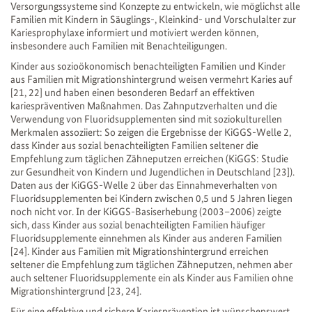
Versorgungssysteme sind Konzepte zu entwickeln, wie möglichst alle
Familien mit Kindern in Säuglings-, Kleinkind- und Vorschulalter zur
Kariesprophylaxe informiert und motiviert werden können,
insbesondere auch Familien mit Benachteiligungen.
Kinder aus sozioökonomisch benachteiligten Familien und Kinder
aus Familien mit Migrationshintergrund weisen vermehrt Karies auf
[21, 22] und haben einen besonderen Bedarf an effektiven
kariespräventiven Maßnahmen. Das Zahnputzverhalten und die
Verwendung von Fluoridsupplementen sind mit soziokulturellen
Merkmalen assoziiert: So zeigen die Ergebnisse der KiGGS-Welle 2,
dass Kinder aus sozial benachteiligten Familien seltener die
Empfehlung zum täglichen Zähneputzen erreichen (KiGGS: Studie
zur Gesundheit von Kindern und Jugendlichen in Deutschland [23]).
Daten aus der KiGGS-Welle 2 über das Einnahmeverhalten von
Fluoridsupplementen bei Kindern zwischen 0,5 und 5 Jahren liegen
noch nicht vor. In der KiGGS-Basiserhebung (2003–2006) zeigte
sich, dass Kinder aus sozial benachteiligten Familien häufiger
Fluoridsupplemente einnehmen als Kinder aus anderen Familien
[24]. Kinder aus Familien mit Migrationshintergrund erreichen
seltener die Empfehlung zum täglichen Zähneputzen, nehmen aber
auch seltener Fluoridsupplemente ein als Kinder aus Familien ohne
Migrationshintergrund [23, 24].
Für eine effektive und sichere Kariesprävention ist wünschenswert,