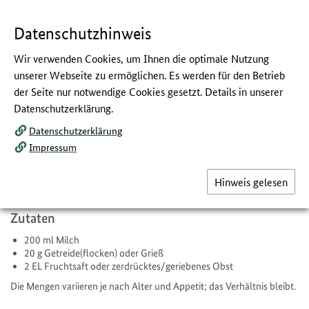
Navigation
Hauptmenü
Springe
zum
,
zum
.
direkt
Inhalt
Menü
und
Datenschutzhinweis
Service
Wir verwenden Cookies, um Ihnen die optimale Nutzung
Milch-Getreide-Brei
unserer Webseite zu ermöglichen. Es werden für den Betrieb
der Seite nur notwendige Cookies gesetzt. Details in unserer
:
Rezept und Zubereitung
Datenschutzerklärung.
Datenschutzerklärung
Etwa einen Monat nachdem Sie den Gemüse-Kartoffel-Fleisch-Brei
eingeführt haben, kommt der 2. Brei dazu. Das kann der Milch-
Impressum
Getreide-Brei sein, den Sie zum Beispiel am Abend füttern. Diesen
Brei können Sie direkt mit allen Zutaten einführen.
Hinweis gelesen
Zutaten
200 ml Milch
20 g Getreide(flocken) oder Grieß
2 EL Fruchtsaft oder zerdrücktes/geriebenes Obst
Die Mengen variieren je nach Alter und Appetit; das Verhältnis bleibt.