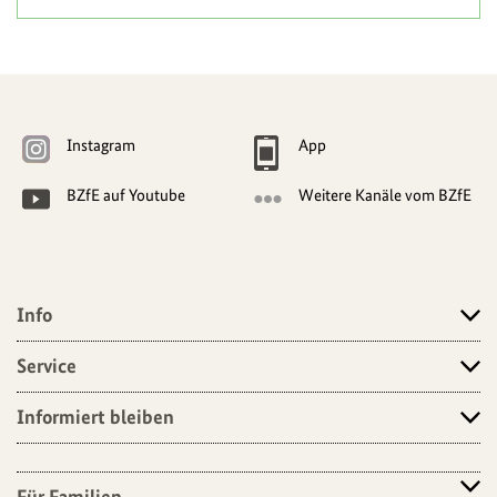
Weitere
Navigationsmöglichkeiten
Instagram
App
BZfE auf Youtube
Weitere Kanäle vom BZfE
Info
Angebote
Service
Informiert bleiben
Für Familien