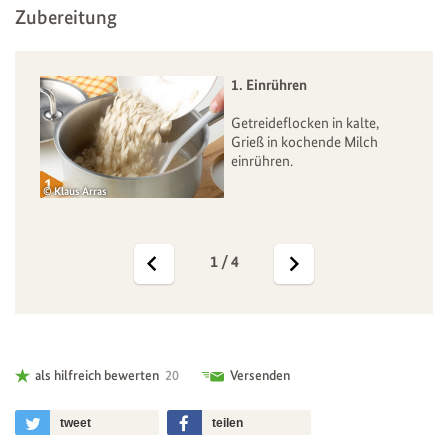
Zubereitung
1. Einrühren
Getreideflocken in kalte,
Grieß in kochende Milch
einrühren.
Klaus Arras
Klaus
1 / 4
Previous
Next
als hilfreich bewerten
20
Versenden
tweet
teilen