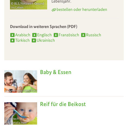
Lebensjahr.
BLE/Netzwerk Gesund
ins Leben
bestellen oder herunterladen
Download in weiteren Sprachen (PDF)
Arabisch
Englisch
Französisch
Russisch
Türkisch
Ukrainisch
Baby & Essen
Antonioguillem/Fotolia.com
25
Aug
Reif für die Beikost
Vojtech
Vlk/Fotolia.com
21
Jan