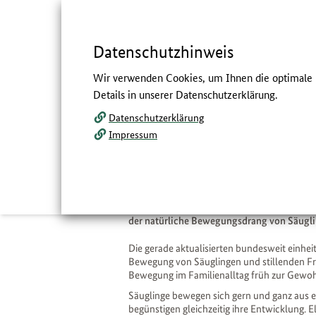
Springe
zum
,
zum
.
direkt
Inhalt
Menü
Datenschutzhinweis
Navigation
Hauptmenü
Servicemenü
Volltextsuche
Wir verwenden Cookies, um Ihnen die optimale N
und
Details in unserer Datenschutzerklärung.
Service
Datenschutzerklärung
Babys wollen Beweg
Impressum
:
So wird Bewegung früh zur 
Bewegung fördert nicht nur die motorische E
seine kognitive, emotionale und psychosoz
deshalb, körperliche Aktivität bereits im e
der natürliche Bewegungsdrang von Säugli
Die gerade aktualisierten bundesweit einh
Bewegung von Säuglingen und stillenden Fra
Bewegung im Familienalltag früh zur Gewo
Säuglinge bewegen sich gern und ganz aus e
begünstigen gleichzeitig ihre Entwicklung. E