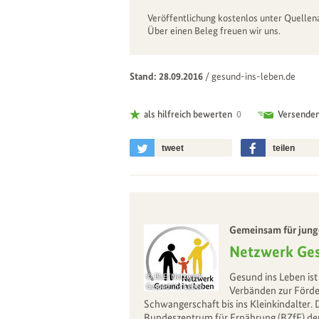
Veröffentlichung kostenlos unter Quelle
Über einen Beleg freuen wir uns.
Stand: 28.09.2016
/
gesund-ins-leben.de
als hilfreich bewerten
0
Versende
tweet
teilen
–
Gemeinsam für junge
–
Netzwerk Ges
Gesund ins Leben ist
BLE/Netzwerk
Gesund ins Leben
Verbänden zur Förde
Schwangerschaft bis ins Kleinkindalter.
Bundeszentrum für Ernährung (BZfE) der