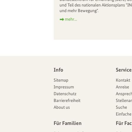
und Teil des nationalen Aktionsplans "I
und mehr Bewegung".
mehr...
Weitere
Info
Service
Navigationsmöglichkeiten
Angebote
Sitemap
Kontakt
Impressum
Anreise
Datenschutz
Ansprech
Barrierefreiheit
Stellena
About us
Suche
Einfache
Für Familien
Für Fac