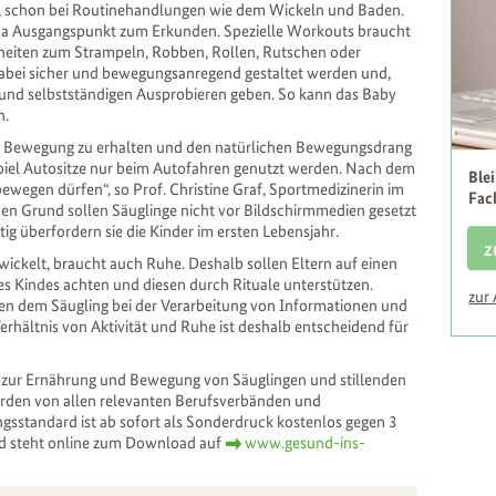
 schon bei Routinehandlungen wie dem Wickeln und Baden.
rima Ausgangspunkt zum Erkunden. Spezielle Workouts braucht
enheiten zum Strampeln, Robben, Rollen, Rutschen oder
dabei sicher und bewegungsanregend gestaltet werden und,
 und selbstständigen Ausprobieren geben. So kann das Baby
n.
der Bewegung zu erhalten und den natürlichen Bewegungsdrang
spiel Autositze nur beim Autofahren genutzt werden. Nach dem
Ble
bewegen dürfen“, so Prof. Christine Graf, Sportmedizinerin im
Fac
en Grund sollen Säuglinge nicht vor Bildschirmmedien gesetzt
tig überfordern sie die Kinder im ersten Lebensjahr.
z
wickelt, braucht auch Ruhe. Deshalb sollen Eltern auf einen
Kindes achten und diesen durch Rituale unterstützen.
zur
n dem Säugling bei der Verarbeitung von Informationen und
rhältnis von Aktivität und Ruhe ist deshalb entscheidend für
 zur Ernährung und Bewegung von Säuglingen und stillenden
rden von allen relevanten Berufsverbänden und
ngsstandard ist ab sofort als Sonderdruck kostenlos gegen 3
nd steht online zum Download auf
www.gesund-ins-