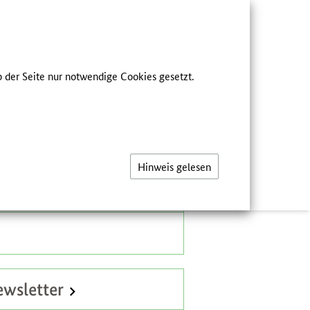
he
FÜR FACHKREISE
 der Seite nur notwendige Cookies gesetzt.
ER UNS
eichsmenü
ldungen
Hinweis gelesen
atzinformationen
BLE-Medienservice
wsletter