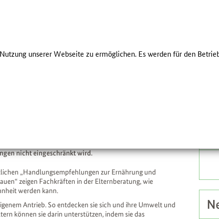
Presse
Newsletter
About us
Kontakt
Einfache Sprac
ÜBER UNS
FÜR FAMILIEN
utzung unserer Webseite zu ermöglichen. Es werden für den Betrieb
ÜB
Ber
ung
Me
Gewohnheit
ntwicklung eines Säuglings. Sie ist auch vorteilhaft für
Zus
iale Entwicklung. Das Netzwerk Gesund ins Leben empfiehlt
rsten Lebensjahr eines Kindes zu fördern – am besten indem
ngen nicht eingeschränkt wird.
eitlichen „Handlungsempfehlungen zur Ernährung und
uen“ zeigen Fachkräften in der Elternberatung, wie
hnheit werden kann.
Ne
igenem Antrieb. So entdecken sie sich und ihre Umwelt und
ltern können sie darin unterstützen, indem sie das