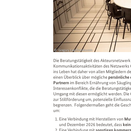
Gregory Lee/Fotolia.com
Die Beratungstätigkeit des Akteursnetzwerk z
Kommunikationsaktivitäten des Netzwerks G
ins Leben hat daher von allen Mitgliedern
einen Überblick über mögliche
persönliche
Partnern
im Bereich Ernährung von Säuglinge
Interessenkonflikte, die die Beratungstätigk
Umgang mit diesen ermöglicht werden. Die Ge
zur Stillförderung um, potenzielle Einflus
begrenzen. Folgendermaßen geht die Gesch
um:
Eine Verbindung mit Herstellern von
Mut
und Dezember 2026 bedeutet, dass
kein
Eine Verbindung mit
sonstigen kommerzi