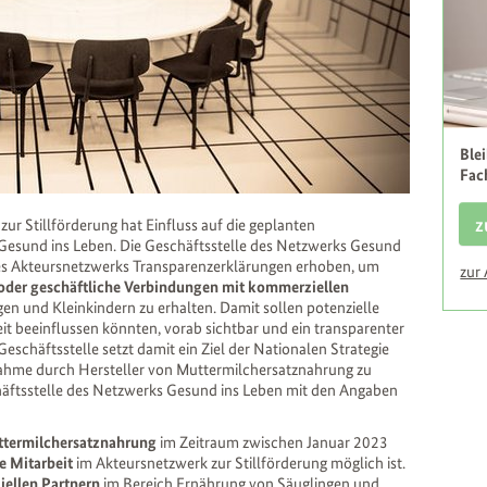
Ble
Fac
z
ur Stillförderung hat Einfluss auf die geplanten
esund ins Leben. Die Geschäftsstelle des Netzwerks Gesund
 des Akteursnetzwerks Transparenzerklärungen erhoben, um
zur
 oder geschäftliche Verbindungen mit kommerziellen
n und Kleinkindern zu erhalten. Damit sollen potenzielle
eit beeinflussen könnten, vorab sichtbar und ein transparenter
schäftsstelle setzt damit ein Ziel der Nationalen Strategie
snahme durch Hersteller von Muttermilchersatznahrung zu
äftsstelle des Netzwerks Gesund ins Leben mit den Angaben
termilchersatznahrung
im Zeitraum zwischen Januar 2023
e Mitarbeit
im Akteursnetzwerk zur Stillförderung möglich ist.
ellen Partnern
im Bereich Ernährung von Säuglingen und