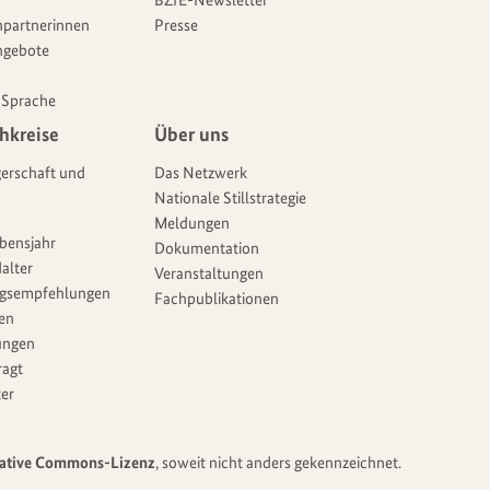
BZfE-Newsletter
partnerinnen
Presse
ngebote
 Sprache
hkreise
Über uns
erschaft und
Das Netzwerk
Nationale Stillstrategie
Meldungen
ebensjahr
Dokumentation
alter
Veranstaltungen
gsempfehlungen
Fachpublikationen
ien
ungen
ragt
er
ative Commons-Lizenz
, soweit nicht anders gekennzeichnet.