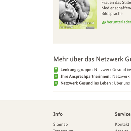
Frauen das Still
Medienschaffend
Bildsprache.
herunterlade
BLE/Netzwerk Gesund
ins Leben
Mehr über das Netzwerk G
Lenkungsgruppe
: Netzwerk Gesund in
Ihre Ansprechpartnerinnen
: Netzwerk
Netzwerk Gesund ins Leben
: Über uns
Weitere
Info
Service
Navigationsmöglichkeiten
Angebote
Sitemap
Kontakt