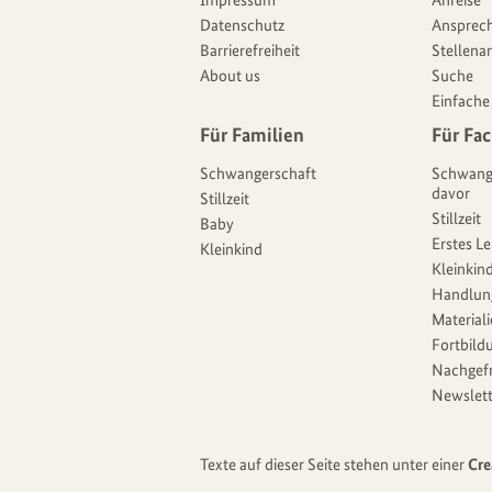
Impressum
Anreise
Datenschutz
Ansprech
Barrierefreiheit
Stellena
About us
Suche
Einfache
Für Familien
Für Fac
Schwangerschaft
Schwang
davor
Stillzeit
Stillzeit
Baby
Erstes L
Kleinkind
Kleinkind
Handlun
Material
Fortbild
Nachgef
Newslett
Texte auf dieser Seite stehen unter einer
Cre