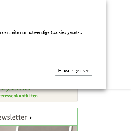
he
FÜR FACHKREISE
 der Seite nur notwendige Cookies gesetzt.
ER UNS
eichsmenü
s Netzwerk
Hinweis gelesen
teursnetzwerk Stillförderung
nagement von
teressenkonflikten
atzinformationen
wsletter