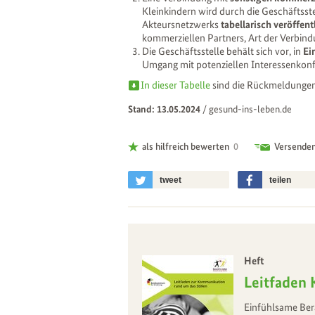
Kleinkindern wird durch die Geschäftsst
Akteursnetzwerks
tabellarisch veröffent
kommerziellen Partners, Art der Verbind
Die Geschäftsstelle behält sich vor, in
Ei
Umgang mit potenziellen Interessenkonf
In dieser Tabelle
sind die Rückmeldungen d
Stand: 13.05.2024
/
gesund-ins-leben.de
als hilfreich bewerten
0
Versende
tweet
teilen
Heft
–
Leitfaden 
Einfühlsame Bera