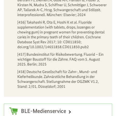
Bertram FJ, Diemert A, Guse AH, Hansen G, Huber S,
Kirsten N, Mudra S, Schiffner U, Schmittiger J, Schwoerer
AP, Tallarek A-C, Hrsg. Schwangerschaft und Stillzeit.
interprofessionell. München: Elsevier; 2024
[456] Takahashi R, Ota E, Hoshi K et al. Fluoride
supplementation (with tablets, drops, lozenges or
chewing gum) in pregnant women for preventing dental
caries in the primary teeth of their children. Cochrane
Database Syst Rev 2017; 10: CD011850;
doi.org/10.1002/14651858.CD011850.pub2
[457] Bundesinstitut für Risikobewertung. Fluorid – Ein
wichtiger Baustoff für die Zähne. FAQ vom 5. August
2025. Berlin; 2025
[458] Deutsche Gesellschaft für Zahn-, Mund- und
Kieferheilkunde. Zahnärztliche Behandlung in der
Schwangerschaft. Stellungnahme der DGZMK V1.2,
Stand: 2/01. Düsseldorf; 2001
Zusatzinformationen
BLE-Medienservice