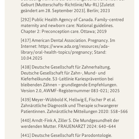
Geburt (Mutterschafts-Richtlinie/Mu-RL) [Zuletzt
geändert am 28. September 2023]. Berlin; 2023
[292] Public Health Agency of Canada. Family-centred
maternity and newborn care: National guidelines.
Chapter 2: Preconception care. Ottawa; 2019
[437] American Dental Association. Pregnancy. Im
Internet: https://www.ada.org/resources/ada-
library/oral-health-topics/pregnancy; Stand:
10.04.2025
[438] Deutsche Gesellschaft für Zahnerhaltung,
Deutsche Gesellschaft für Zahn-, Mund- und
Kieferheilkunde. S3-Leitlinie Kariesprävention bei
bleibenden Zähnen – grundlegende Empfehlungen.
Version 2.0, AWMF-Registernummer 083-021; 2025
[439] Meyer-Wübbold K, Hellwig E, Fischer P et al.
Zahnärztliche Diagnostik und Therapie schwangerer
Patientinnen. Zahnärztliche Mitteilungen 2020: 558–566
[440] Arndt-Fink A, Ziller S. Die Mundgesundheit der
werdenden Mutter. FRAUENARZT 2024: 640–644
[441] Deutsche Gesellschaft für Parodontologie.