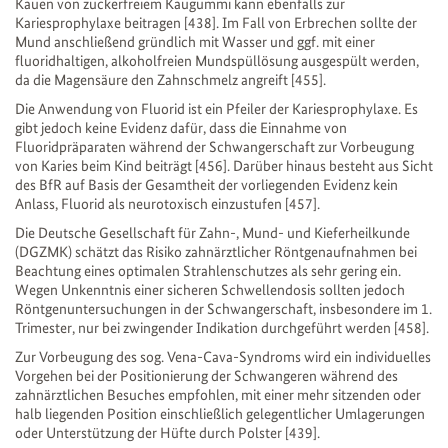
Kauen von zuckerfreiem Kaugummi kann ebenfalls zur
Kariesprophylaxe beitragen [438]. Im Fall von Erbrechen sollte der
Mund anschließend gründlich mit Wasser und ggf. mit einer
fluoridhaltigen, alkoholfreien Mundspüllösung ausgespült werden,
da die Magensäure den Zahnschmelz angreift [455].
Die Anwendung von Fluorid ist ein Pfeiler der Kariesprophylaxe. Es
gibt jedoch keine Evidenz dafür, dass die Einnahme von
Fluoridpräparaten während der Schwangerschaft zur Vorbeugung
von Karies beim Kind beiträgt [456]. Darüber hinaus besteht aus Sicht
des BfR auf Basis der Gesamtheit der vorliegenden Evidenz kein
Anlass, Fluorid als neurotoxisch einzustufen [457].
Die Deutsche Gesellschaft für Zahn-, Mund- und Kieferheilkunde
(DGZMK) schätzt das Risiko zahnärztlicher Röntgenaufnahmen bei
Beachtung eines optimalen Strahlenschutzes als sehr gering ein.
Wegen Unkenntnis einer sicheren Schwellendosis sollten jedoch
Röntgenuntersuchungen in der Schwangerschaft, insbesondere im 1.
Trimester, nur bei zwingender Indikation durchgeführt werden [458].
Zur Vorbeugung des sog. Vena-Cava-Syndroms wird ein individuelles
Vorgehen bei der Positionierung der Schwangeren während des
zahnärztlichen Besuches empfohlen, mit einer mehr sitzenden oder
halb liegenden Position einschließlich gelegentlicher Umlagerungen
oder Unterstützung der Hüfte durch Polster [439].