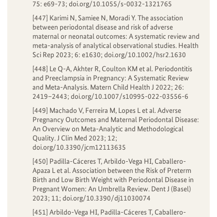
75: e69-73; doi.org/10.1055/s-0032-1321765
[447] Karimi N, Samiee N, Moradi Y. The association
between periodontal disease and risk of adverse
maternal or neonatal outcomes: A systematic review and
meta-analysis of analytical observational studies. Health
Sci Rep 2023; 6: e1630; doi.org/10.1002/hsr2.1630
[448] Le Q-A, Akhter R, Coulton KM et al. Periodontitis
and Preeclampsia in Pregnancy: A Systematic Review
and Meta-Analysis. Matern Child Health J 2022; 26:
2419–2443; doi.org/10.1007/s10995-022-03556-6
[449] Machado V, Ferreira M, Lopes L et al. Adverse
Pregnancy Outcomes and Maternal Periodontal Disease:
An Overview on Meta-Analytic and Methodological
Quality. J Clin Med 2023; 12;
doi.org/10.3390/jcm12113635
[450] Padilla-Cáceres T, Arbildo-Vega HI, Caballero-
Apaza L et al. Association between the Risk of Preterm
Birth and Low Birth Weight with Periodontal Disease in
Pregnant Women: An Umbrella Review. Dent J (Basel)
2023; 11; doi.org/10.3390/dj11030074
[451] Arbildo-Vega HI, Padilla-Cáceres T, Caballero-