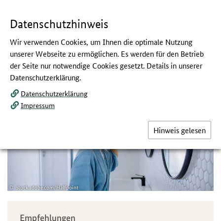
Navigation
Hauptmenü
Springe
zum
,
zum
.
direkt
Inhalt
Menü
und
Datenschutzhinweis
Service
Wir verwenden Cookies, um Ihnen die optimale Nutzung
Mund- und Zahngesundheit vor
unserer Webseite zu ermöglichen. Es werden für den Betrieb
der Seite nur notwendige Cookies gesetzt. Details in unserer
und in der Schwangerschaft
Datenschutzerklärung.
:
Handlungsempfehlungen
Datenschutzerklärung
Impressum
Hinweis gelesen
stock.adobe.com/Halfpoint
Empfehlungen