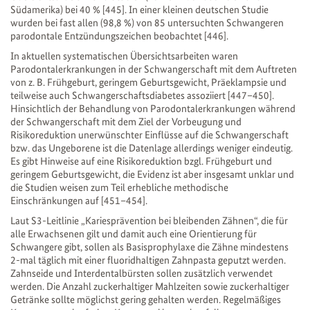
Südamerika) bei 40 % [445]. In einer kleinen deutschen Studie
wurden bei fast allen (98,8 %) von 85 untersuchten Schwangeren
parodontale Entzündungszeichen beobachtet [446].
In aktuellen systematischen Übersichtsarbeiten waren
Parodontalerkrankungen in der Schwangerschaft mit dem Auftreten
von z. B. Frühgeburt, geringem Geburtsgewicht, Präeklampsie und
teilweise auch Schwangerschaftsdiabetes assoziiert [447–450].
Hinsichtlich der Behandlung von Parodontalerkrankungen während
der Schwangerschaft mit dem Ziel der Vorbeugung und
Risikoreduktion unerwünschter Einflüsse auf die Schwangerschaft
bzw. das Ungeborene ist die Datenlage allerdings weniger eindeutig.
Es gibt Hinweise auf eine Risikoreduktion bzgl. Frühgeburt und
geringem Geburtsgewicht, die Evidenz ist aber insgesamt unklar und
die Studien weisen zum Teil erhebliche methodische
Einschränkungen auf [451–454].
Laut S3-Leitlinie „Kariesprävention bei bleibenden Zähnen“, die für
alle Erwachsenen gilt und damit auch eine Orientierung für
Schwangere gibt, sollen als Basisprophylaxe die Zähne mindestens
2-mal täglich mit einer fluoridhaltigen Zahnpasta geputzt werden.
Zahnseide und Interdentalbürsten sollen zusätzlich verwendet
werden. Die Anzahl zuckerhaltiger Mahlzeiten sowie zuckerhaltiger
Getränke sollte möglichst gering gehalten werden. Regelmäßiges