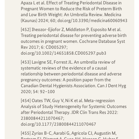
Apaza L et al. Effect of Treating Periodontal Disease in
Pregnant Women to Reduce the Risk of Preterm Birth
and Low Birth Weight: An Umbrella Review. Medicina
(Kaunas) 2024; 60; doi.org/10.3390/medicina60060943
[452] Iheozor-Ejiofor Z, Middleton P, Esposito M et al.
Treating periodontal disease for preventing adverse birth
outcomes in pregnant women. Cochrane Database Syst
Rev 2017; 6: CD005297;
doi.org/10.1002/14651858.CD005297.pub3
[453] Lavigne SE, Forrest JL. An umbrella review of
systematic reviews of the evidence of a causal
relationship between periodontal disease and adverse
pregnancy outcomes: A position paper from the
Canadian Dental Hygienists Association. Can J Dent Hyg
2020; 54: 92–100
[454] Oates TW, Guy V, Ni K et al. Meta-regression
Analysis of Study Heterogeneity for Systemic Outcomes
after Periodontal Therapy. JDR Clin Trans Res 2022:
23800844211070467;
doi.org/10.1177/23800844211070467
[455] Zyriax B-C, Aarabi G, Agricola CJ, Augustin M,