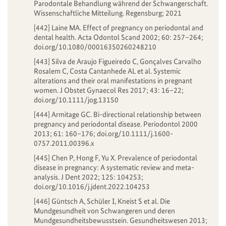
Parodontale Behandlung während der Schwangerschaft.
Wissenschaftliche Mitteilung. Regensburg; 2021
[442] Laine MA. Effect of pregnancy on periodontal and
dental health. Acta Odontol Scand 2002; 60: 257–264;
doi.org/10.1080/00016350260248210
[443] Silva de Araujo Figueiredo C, Gonçalves Carvalho
Rosalem C, Costa Cantanhede AL et al. Systemic
alterations and their oral manifestations in pregnant
women. J Obstet Gynaecol Res 2017; 43: 16–22;
doi.org/10.1111/jog.13150
[444] Armitage GC. Bi-directional relationship between
pregnancy and periodontal disease. Periodontol 2000
2013; 61: 160–176; doi.org/10.1111/j.1600-
0757.2011.00396.x
[445] Chen P, Hong F, Yu X. Prevalence of periodontal
disease in pregnancy: A systematic review and meta-
analysis. J Dent 2022; 125: 104253;
doi.org/10.1016/j.jdent.2022.104253
[446] Güntsch A, Schüler I, Kneist S et al. Die
Mundgesundheit von Schwangeren und deren
Mundgesundheitsbewusstsein. Gesundheitswesen 2013;