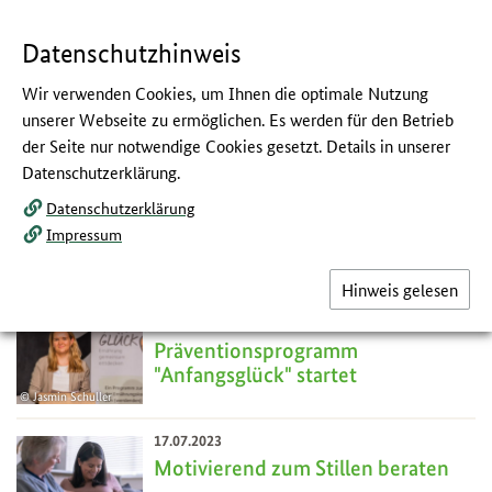
Navigation
Hauptmenü
Springe
zum
,
zum
.
direkt
Inhalt
Menü
und
Datenschutzhinweis
Service
Wir verwenden Cookies, um Ihnen die optimale Nutzung
Juli 2023
unserer Webseite zu ermöglichen. Es werden für den Betrieb
der Seite nur notwendige Cookies gesetzt. Details in unserer
:
Newsletter des Netzwerks Gesund ins Leben
Datenschutzerklärung.
Datenschutzerklärung
Information
Impressum
Ab dem 1. August 2023 werden nur noch ausgewählte Newsletter-
Meldungen hier veröffentlicht.
Hinweis gelesen
17.07.2023
Präventionsprogramm
"Anfangsglück" startet
Jasmin Schuller
17
Jul
17.07.2023
Motivierend zum Stillen beraten