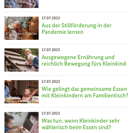
iStoc.com/Fly View
Productions
17
Jul
17.07.2023
Aus der Stillförderung in der
Pandemie lernen
iStock.com/Fly View
Productions
17
Jul
17.07.2023
Ausgewogene Ernährung und
reichlich Bewegung fürs Kleinkind
iStockcom/skynesher
17
Jul
17.07.2023
Wie gelingt das gemeinsame Essen
mit Kleinkindern am Familientisch?
Monkey
Business/Fotolia.com
17
Jul
17.07.2023
Was tun, wenn Kleinkinder sehr
wählerisch beim Essen sind?