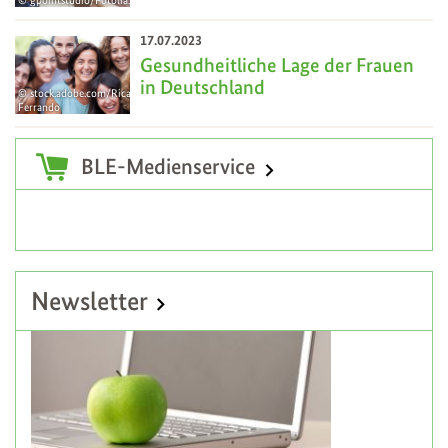
gpointstudio/Fotolia.com
17
Jul
17.07.2023
Gesundheitliche Lage der Frauen
in Deutschland
stock.adobe.com/Ricardo
Ferrando
17
Jul
Zusatzinformationen
BLE-Medienservice
Newsletter