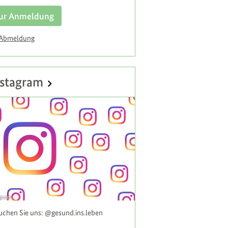
ur Anmeldung
 Abmeldung
stagram
agram
uchen Sie uns: @gesund.ins.leben