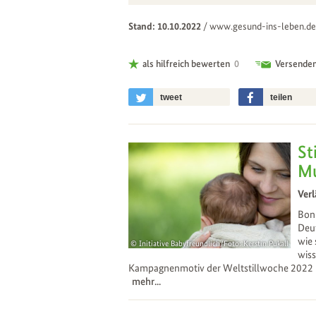
Stand: 10.10.2022
/
www.gesund-ins-leben.de
als hilfreich bewerten
0
Versende
tweet
teilen
St
Mu
Verl
Bon
Deut
wie 
Initiative Babyfreundlich/Foto: Kerstin Pukall
wiss
28
Sep
Kampagnenmotiv der Weltstillwoche 2022 mi
mehr...