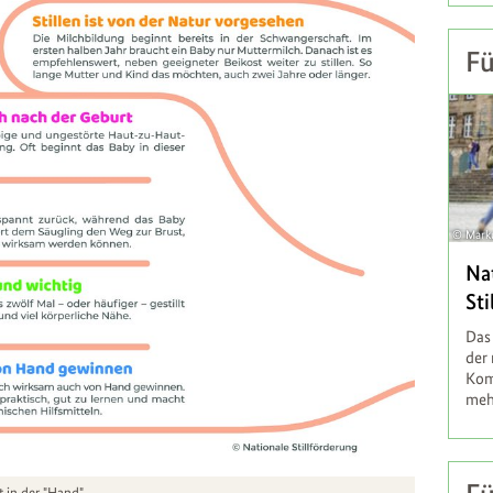
Fü
Mark
Na
St
Das 
der 
Kom
mehr
 in der "Hand"