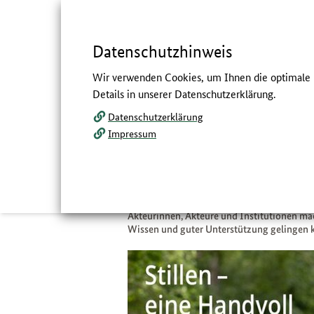
Springe
zum
,
zum
.
direkt
Inhalt
Menü
Datenschutzhinweis
Navigation
Hauptmenü
Servicemenü
Volltextsuche
Wir verwenden Cookies, um Ihnen die optimale N
und
Details in unserer Datenschutzerklärung.
Service
Datenschutzerklärung
Weltstillwoche: Still
Impressum
reicht.
:
Material und Angebote zur W
Die Weltstillwoche 2022 fand unter dem Mott
Akteurinnen, Akteure und Institutionen mac
Wissen und guter Unterstützung gelingen 