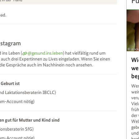
Fü
ad.
nstagram
stoc
ins Leben (
@gesund.ins.leben
) hat vielfältig rund um
auch drei Expertinnen zu Lives eingeladen. Wenn Sie einen
Wi
 die Gespräche auch im Nachhinein noch ansehen.
we
be
Geburt ist
Wen
wei
 und Laktationsberaterin IBCLC)
veru
am-Account nötig)
Vie
früh
der 
nen gut für Mutter und Kind sind
Wel
geb
tionsberaterin SfG)
und
am-Account nötig)