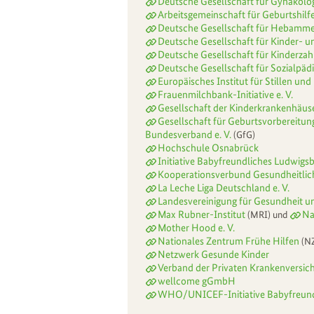
Deutsche Gesellschaft für Gynäkolog
Arbeitsgemeinschaft für Geburtshilf
Deutsche Gesellschaft für Hebammen
Deutsche Gesellschaft für Kinder- u
Deutsche Gesellschaft für Kinderza
Deutsche Gesellschaft für Sozialpädi
Europäisches Institut für Stillen und 
Frauenmilchbank-Initiative e. V.
Gesellschaft der Kinderkrankenhäuse
Gesellschaft für Geburtsvorbereitun
Bundesverband e. V.
(GfG)
Hochschule Osnabrück
Initiative Babyfreundliches Ludwigs
Kooperationsverbund Gesundheitlic
La Leche Liga Deutschland e. V.
Landesvereinigung für Gesundheit un
Max Rubner-Institut
Na
(MRI) und
Mother Hood e. V.
Nationales Zentrum Frühe Hilfen
(N
Netzwerk Gesunde Kinder
Verband der Privaten Krankenversich
wellcome gGmbH
WHO/UNICEF-Initiative Babyfreundl