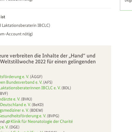
beg
ist
nd Laktationsberaterin IBCLC)
am-Account nötig)
ure verbreiten die Inhalte der „Hand“ und
Weltstillwoche 2022 für einen gelingenden
tsförderung e. V.
(ÄGGF)
ppen Bundesverband e. V.
(AFS)
Laktationsberaterinnen IBCLC e. V.
(BDL)
BVF)
därzte e. V.
(BVKJ)
Deutschland e. V.
(BeKD)
mediziner e. V.
(BDEM)
esundheitsförderung e. V.
(BVPG)
Klinik für Neonatologie der Charité
und
e. V.
(DGE)