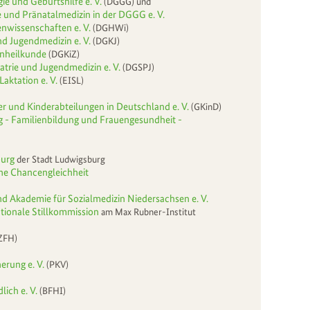
ie und Geburtshilfe e. V.
(DGGG) und
e und Pränatalmedizin in der DGGG e. V.
wissenschaften e. V.
(DGHWi)
nd Jugendmedizin e. V.
(DGKJ)
hnheilkunde
(DGKiZ)
atrie und Jugendmedizin e. V.
(DGSPJ)
Laktation e. V.
(EISL)
r und Kinderabteilungen in Deutschland e. V.
(GKinD)
g - Familienbildung und Frauengesundheit -
burg
der Stadt Ludwigsburg
he Chancengleichheit
d Akademie für Sozialmedizin Niedersachsen e. V.
tionale Stillkommission
am Max Rubner-Institut
ZFH)
erung e. V.
(PKV)
ich e. V.
(BFHI)