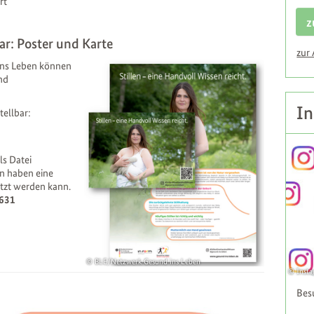
rt
z
ar: Poster und Karte
zur
ins Leben können
nd
In
tellbar:
ls Datei
n haben eine
etzt werden kann.
0631
BLE/Netzwerk Gesund ins Leben
Inst
Bes