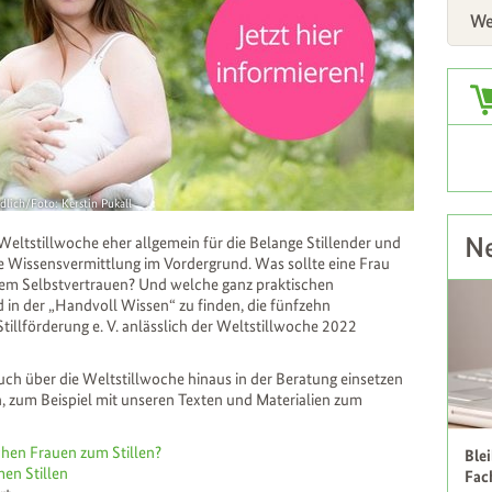
We
Zus
lich/Foto: Kerstin Pukall
Ne
Weltstillwoche eher allgemein für die Belange Stillender und
ie Wissensvermittlung im Vordergrund. Was sollte eine Frau
ihrem Selbstvertrauen? Und welche ganz praktischen
 in der „Handvoll Wissen“ zu finden, die fünfzehn
Stillförderung e. V. anlässlich der Weltstillwoche 2022
ch über die Weltstillwoche hinaus in der Beratung einsetzen
, zum Beispiel mit unseren Texten und Materialien zum
hen Frauen zum Stillen?
Ble
en Stillen
Fac