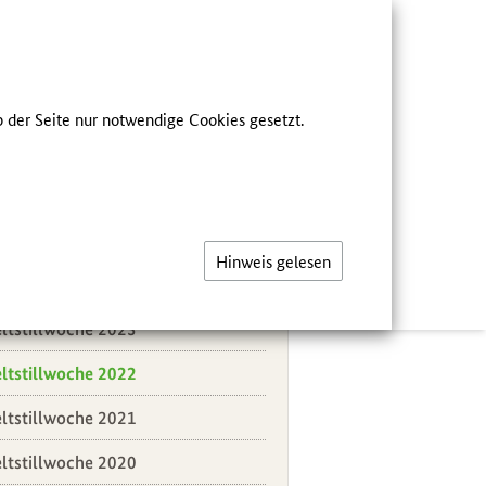
he
FÜR FACHKREISE
 der Seite nur notwendige Cookies gesetzt.
ER UNS
eichsmenü
tionale Stillstrategie
Hinweis gelesen
itere Weltstillwochen
ltstillwoche 2023
ltstillwoche 2022
ltstillwoche 2021
ltstillwoche 2020