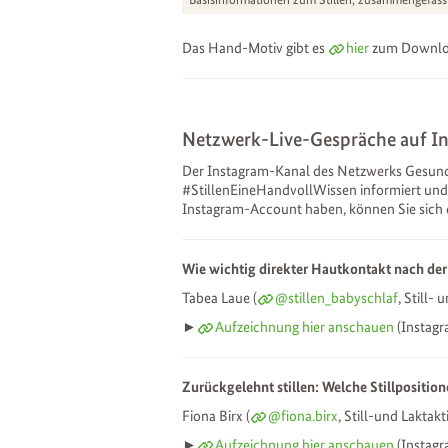
Das Hand-Motiv gibt es
hier
zum Downlo
Netzwerk-Live-Gespräche auf I
Der Instagram-Kanal des Netzwerks Gesund 
#StillenEineHandvollWissen informiert und 
Instagram-Account haben, können Sie sich
Wie wichtig direkter Hautkontakt nach der 
Tabea Laue (
@stillen_babyschlaf
, Still-
►
Aufzeichnung hier anschauen
(Instagr
Zurückgelehnt stillen: Welche Stillpositio
Fiona Birx (
@fiona.birx
, Still-und Laktak
►
Aufzeichnung hier anschauen
(Instagr