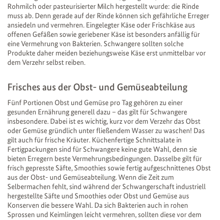
Rohmilch oder pasteurisierter Milch hergestellt wurde: die Rinde
muss ab. Denn gerade auf der Rinde können sich gefährliche Erreger
ansiedeln und vermehren. Eingelegter Käse oder Frischkäse aus
offenen Gefäßen sowie geriebener Käse ist besonders anfällig für
eine Vermehrung von Bakterien. Schwangere sollten solche
Produkte daher meiden beziehungsweise Käse erst unmittelbar vor
dem Verzehr selbst reiben.
Frisches aus der Obst- und Gemüseabteilung
Fünf Portionen Obst und Gemüse pro Tag gehören zu einer
gesunden Ernährung generell dazu – das gilt für Schwangere
insbesondere. Dabei ist es wichtig, kurz vor dem Verzehr das Obst
oder Gemüse gründlich unter fließendem Wasser zu waschen! Das
gilt auch für frische Kräuter. Küchenfertige Schnittsalate in
Fertigpackungen sind für Schwangere keine gute Wahl, denn sie
bieten Erregern beste Vermehrungsbedingungen. Dasselbe gilt für
frisch gepresste Säfte, Smoothies sowie fertig aufgeschnittenes Obst
aus der Obst- und Gemüseabteilung. Wenn die Zeit zum
Selbermachen fehlt, sind während der Schwangerschaft industriell
hergestellte Säfte und Smoothies oder Obst und Gemüse aus
Konserven die bessere Wahl. Da sich Bakterien auch in rohen
Sprossen und Keimlingen leicht vermehren, sollten diese vor dem