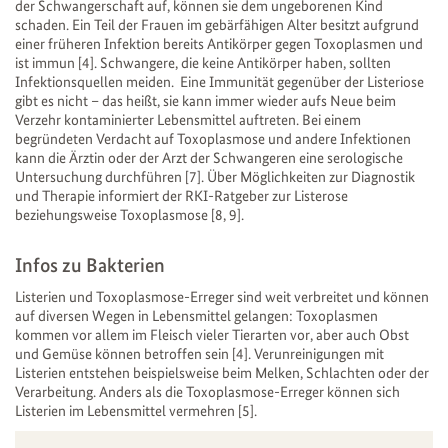
der Schwangerschaft auf, können sie dem ungeborenen Kind
schaden. Ein Teil der Frauen im gebärfähigen Alter besitzt aufgrund
einer früheren Infektion bereits Antikörper gegen Toxoplasmen und
ist immun [4]. Schwangere, die keine Antikörper haben, sollten
Infektionsquellen meiden. Eine Immunität gegenüber der Listeriose
gibt es nicht – das heißt, sie kann immer wieder aufs Neue beim
Verzehr kontaminierter Lebensmittel auftreten. Bei einem
begründeten Verdacht auf Toxoplasmose und andere Infektionen
kann die Ärztin oder der Arzt der Schwangeren eine serologische
Untersuchung durchführen [7]. Über Möglichkeiten zur Diagnostik
und Therapie informiert der RKI-Ratgeber zur Listerose
beziehungsweise Toxoplasmose [8, 9].
Infos zu Bakterien
Listerien und Toxoplasmose-Erreger sind weit verbreitet und können
auf diversen Wegen in Lebensmittel gelangen: Toxoplasmen
kommen vor allem im Fleisch vieler Tierarten vor, aber auch Obst
und Gemüse können betroffen sein [4]. Verunreinigungen mit
Listerien entstehen beispielsweise beim Melken, Schlachten oder der
Verarbeitung. Anders als die Toxoplasmose-Erreger können sich
Listerien im Lebensmittel vermehren [5].