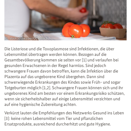
stock.adobe.com/Olja_Reka
Die Listeriose und die Toxoplasmose sind Infektionen, die über
Lebensmittel übertragen werden können. Bezogen auf die
Gesamtbevölkerung kommen sie selten vor [1] und verlaufen bei
gesunden Erwachsenen in der Regel harmlos. Sind jedoch
schwangere Frauen davon betroffen, kann die Infektion über die
Plazenta auf das ungeborene Kind übergehen. Dann sind
schwerwiegende Erkrankungen des Kindes sowie Früh- und sogar
Totgeburten möglich [1,2]. Schwangere Frauen können sich und ihr
ungeborenes Kind am besten vor einem Erkrankungsrisiko schützen,
wenn sie sicherheitshalber auf einige Lebensmittel verzichten und
auf eine hygienische Zubereitung achten.
Verkürzt lauten die Empfehlungen des Netzwerks Gesund ins Leben
[3]: keine rohen Lebensmittel vom Tier und pflanzlichen
Ersatzprodukte, ausreichend durcherhitzt und gute Hygiene.