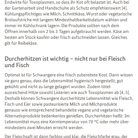
Endwirte für Toxoplasmen, so dass ihr Kot oft belastet ist. Auch bei
der Gartenarbeit sind Handschuhe als Schutz empfehlenswert [4].
Kühlungspflichtiges wie Milch, Schnittkäse, Wurst oder vegetarische
Brotaufstriche mit langem Mindesthaltbarkeitsdatum wählen und
immer im Kühlschrank lagern. Die Produkte sollten nach dem
Öffnen innerhalb von 2 bis 3 Tagen aufgebraucht werden. Käse am
besten am Stück kaufen oder frisch aufschneiden lassen. Gleiches
gilt für Reibekäse.
Durcherhitzen ist wichtig – nicht nur bei Fleisch
und Fisch
Optimal ist für Schwangere eine frisch zubereitete Kost. Dann wissen
sie ganz genau, dass die Lebensmittel hygienisch hergestellt, gut
gekühlt und nicht zu lange gelagert wurden. Zudem tötet
ausreichend Hitze sowohl Listerien wie auch Toxoplasmen ab [4, 5].
Deshalb können Schwangere durcherhitzte Lebensmittel wie Fleisch,
Fisch und Eier sowie pasteurisierte Milch und Milchprodukte
genauso wie entsprechend behandelte vegane und vegetarische
Alternativprodukte bedenkenlos genießen. Durcherhitzen heißt: Im
Lebensmittel muss eine Kerntemperatur von 70 °C oder mehr über
mindestens zwei Minuten erreicht werden.
Der Fleischsaft ist dann farblos und klar, die Fleischfarbe grau, der