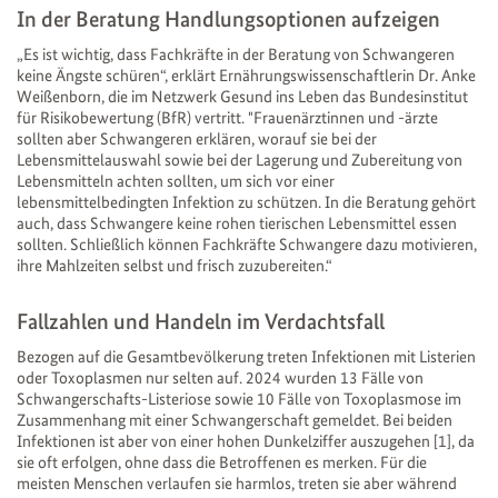
In der Beratung Handlungsoptionen aufzeigen
„Es ist wichtig, dass Fachkräfte in der Beratung von Schwangeren
keine Ängste schüren“, erklärt Ernährungswissenschaftlerin Dr. Anke
Weißenborn, die im Netzwerk Gesund ins Leben das Bundesinstitut
für Risikobewertung (BfR) vertritt. "Frauenärztinnen und -ärzte
sollten aber Schwangeren erklären, worauf sie bei der
Lebensmittelauswahl sowie bei der Lagerung und Zubereitung von
Lebensmitteln achten sollten, um sich vor einer
lebensmittelbedingten Infektion zu schützen. In die Beratung gehört
auch, dass Schwangere keine rohen tierischen Lebensmittel essen
sollten. Schließlich können Fachkräfte Schwangere dazu motivieren,
ihre Mahlzeiten selbst und frisch zuzubereiten.“
Fallzahlen und Handeln im Verdachtsfall
Bezogen auf die Gesamtbevölkerung treten Infektionen mit Listerien
oder Toxoplasmen nur selten auf. 2024 wurden 13 Fälle von
Schwangerschafts-Listeriose sowie 10 Fälle von Toxoplasmose im
Zusammenhang mit einer Schwangerschaft gemeldet. Bei beiden
Infektionen ist aber von einer hohen Dunkelziffer auszugehen [1], da
sie oft erfolgen, ohne dass die Betroffenen es merken. Für die
meisten Menschen verlaufen sie harmlos, treten sie aber während