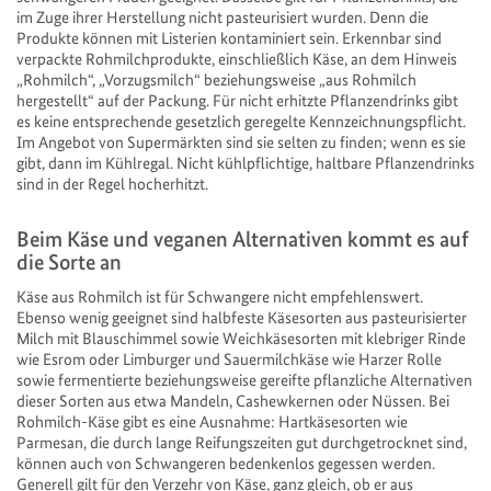
im Zuge ihrer Herstellung nicht pasteurisiert wurden. Denn die
Produkte können mit Listerien kontaminiert sein. Erkennbar sind
verpackte Rohmilchprodukte, einschließlich Käse, an dem Hinweis
„Rohmilch“, „Vorzugsmilch“ beziehungsweise „aus Rohmilch
hergestellt“ auf der Packung. Für nicht erhitzte Pflanzendrinks gibt
es keine entsprechende gesetzlich geregelte Kennzeichnungspflicht.
Im Angebot von Supermärkten sind sie selten zu finden; wenn es sie
gibt, dann im Kühlregal. Nicht kühlpflichtige, haltbare Pflanzendrinks
sind in der Regel hocherhitzt.
Beim Käse und veganen Alternativen kommt es auf
die Sorte an
Käse aus Rohmilch ist für Schwangere nicht empfehlenswert.
Ebenso wenig geeignet sind halbfeste Käsesorten aus pasteurisierter
Milch mit Blauschimmel sowie Weichkäsesorten mit klebriger Rinde
wie Esrom oder Limburger und Sauermilchkäse wie Harzer Rolle
sowie fermentierte beziehungsweise gereifte pflanzliche Alternativen
dieser Sorten aus etwa Mandeln, Cashewkernen oder Nüssen. Bei
Rohmilch-Käse gibt es eine Ausnahme: Hartkäsesorten wie
Parmesan, die durch lange Reifungszeiten gut durchgetrocknet sind,
können auch von Schwangeren bedenkenlos gegessen werden.
Generell gilt für den Verzehr von Käse, ganz gleich, ob er aus