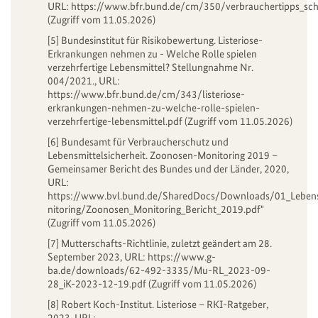
URL:
https://www.bfr.bund.de/cm/350/verbrauchertipps_sch
(Zugriff vom 11.05.2026)
[5] Bundesinstitut für Risikobewertung. Listeriose-
Erkrankungen nehmen zu - Welche Rolle spielen
verzehrfertige Lebensmittel? Stellungnahme Nr.
004/2021., URL:
https://www.bfr.bund.de/cm/343/listeriose-
erkrankungen-nehmen-zu-welche-rolle-spielen-
verzehrfertige-lebensmittel.pdf
(Zugriff vom 11.05.2026)
[6] Bundesamt für Verbraucherschutz und
Lebensmittelsicherheit. Zoonosen-Monitoring 2019 –
Gemeinsamer Bericht des Bundes und der Länder, 2020,
URL:
https://www.bvl.bund.de/SharedDocs/Downloads/01_Leben
nitoring/Zoonosen_Monitoring_Bericht_2019.pdf"
(Zugriff vom 11.05.2026)
[7] Mutterschafts-Richtlinie, zuletzt geändert am 28.
September 2023, URL:
https://www.g-
ba.de/downloads/62-492-3335/Mu-RL_2023-09-
28_iK-2023-12-19.pdf
(Zugriff vom 11.05.2026)
[8] Robert Koch-Institut. Listeriose – RKI-Ratgeber,