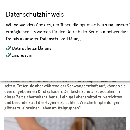
Navigation
Hauptmenü
Springe
zum
,
zum
.
direkt
Inhalt
Menü
und
Datenschutzhinweis
Service
Wir verwenden Cookies, um Ihnen die optimale Nutzung unserer
Listeriose und Toxoplasmose:
ermöglichen. Es werden für den Betrieb der Seite nur notwendige 
Details in unserer Datenschutzerklärung.
Was können Schwangere zur
Datenschutzerklärung
Vorbeugung tun?
Impressum
:
Nachgefragt beim Netzwerk Gesund ins
Leben
Lebensmittelinfektionen wie Listeriose und Toxoplasmose sind
selten. Treten sie aber während der Schwangerschaft auf, können sie
dem ungeborenen Kind schaden. Der beste Schutz ist es daher, in
dieser Zeit sicherheitshalber auf einige Lebensmittel zu verzichten
und besonders auf die Hygiene zu achten. Welche Empfehlungen
gibt es zu einzelnen Lebensmittelgruppen?