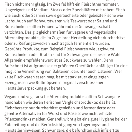
Fisch nicht mehr glasig. Im Zweifel hilft ein Fleischthermometer.
Ungeeignet sind Medium-Steaks oder Spezialitäten mit rohem Fisch
wie Sushi oder Sashimi sowie geräucherte oder gebeizte Fische wie
Lachs. Auch auf Rohwurstwaren wie Teewurst oder Salami und
Rohschinken sollten Frauen während der Schwangerschaft
verzichten. Das gilt gleichermaßen für vegane und vegetarische
Alternativprodukte, die im Zuge ihrer Herstellung nicht durcherhitzt
oder zu Reifungszwecken nachträglich fermentiert wurden.
Gebrühte Produkte, zum Beispiel Fleischwaren wie Jagdwurst,
Kochschinken oder Braten sind für Schwangere die bessere Wahl.
Allgemein empfehlenswert ist es Stückware zu wählen. Denn
Aufschnitt ist aufgrund seiner größeren Oberfläche anfälliger für eine
mögliche Vermehrung von Bakterien, darunter auch Listerien. Wer
kalte Fischwaren essen mag, ist mit stark sauer eingelegten
Erzeugnissen wie Rollmöpsen in original verschlossener
Herstellerverpackung gut beraten.
Vegane und vegetarische Alternativprodukte sollten Schwangere
handhaben wie deren tierischen Vergleichsprodukte: das heißt,
Fleischersatz nur durcherhitzt genießen und fermentierte oder
gereifte Alternativen für Wurst und Käse sowie nicht erhitzte
Pflanzendrinks meiden. Generell wichtig ist eine gute Hygiene bei der
Zubereitung und die Berücksichtigung von Lagerungs- und
Herstellerhinweisen. Schwangere, die befürchten sich infiziert zu