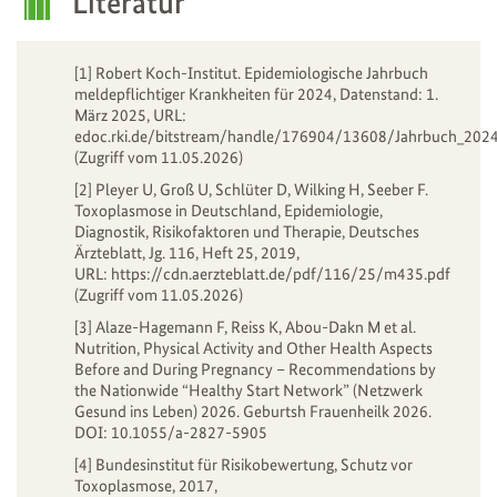
Literatur
[1] Robert Koch-Institut. Epidemiologische Jahrbuch
meldepflichtiger Krankheiten für 2024, Datenstand: 1.
März 2025, URL:
edoc.rki.de/bitstream/handle/176904/13608/Jahrbuch_2024
(Zugriff vom 11.05.2026)
[2] Pleyer U, Groß U, Schlüter D, Wilking H, Seeber F.
Toxoplasmose in Deutschland, Epidemiologie,
Diagnostik, Risikofaktoren und Therapie, Deutsches
Ärzteblatt, Jg. 116, Heft 25, 2019,
URL:
https://cdn.aerzteblatt.de/pdf/116/25/m435.pdf
(Zugriff vom 11.05.2026)
[3] Alaze-Hagemann F, Reiss K, Abou-Dakn M et al.
Nutrition, Physical Activity and Other Health Aspects
Before and During Pregnancy – Recommendations by
the Nationwide “Healthy Start Network” (Netzwerk
Gesund ins Leben) 2026. Geburtsh Frauenheilk 2026.
DOI: 10.1055/a-2827-5905
[4] Bundesinstitut für Risikobewertung, Schutz vor
Toxoplasmose, 2017,